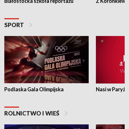
Białostocka szkoła reportażu
Z Koronkiewic
SPORT
Podlaska Gala Olimpijska
Nasi w Paryżu
ROLNICTWO I WIEŚ