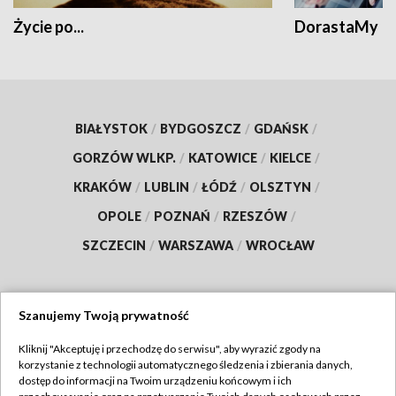
Życie po...
DorastaMy
BIAŁYSTOK
/
BYDGOSZCZ
/
GDAŃSK
/
GORZÓW WLKP.
/
KATOWICE
/
KIELCE
/
KRAKÓW
/
LUBLIN
/
ŁÓDŹ
/
OLSZTYN
/
OPOLE
/
POZNAŃ
/
RZESZÓW
/
SZCZECIN
/
WARSZAWA
/
WROCŁAW
Szanujemy Twoją prywatność
Dołącz do nas:
Kliknij "Akceptuję i przechodzę do serwisu", aby wyrazić zgody na
korzystanie z technologii automatycznego śledzenia i zbierania danych,
TVP
dostęp do informacji na Twoim urządzeniu końcowym i ich