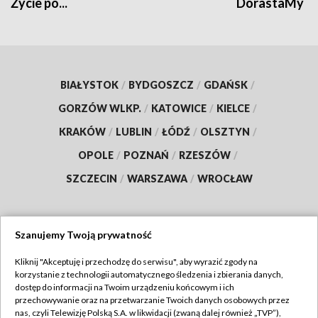
Życie po...
DorastaMy
BIAŁYSTOK
/
BYDGOSZCZ
/
GDAŃSK
/
GORZÓW WLKP.
/
KATOWICE
/
KIELCE
/
KRAKÓW
/
LUBLIN
/
ŁÓDŹ
/
OLSZTYN
/
OPOLE
/
POZNAŃ
/
RZESZÓW
/
SZCZECIN
/
WARSZAWA
/
WROCŁAW
Szanujemy Twoją prywatność
Dołącz do nas:
Kliknij "Akceptuję i przechodzę do serwisu", aby wyrazić zgody na
korzystanie z technologii automatycznego śledzenia i zbierania danych,
TVP
dostęp do informacji na Twoim urządzeniu końcowym i ich
Abonament TVP
przechowywanie oraz na przetwarzanie Twoich danych osobowych przez
Regulamin TVP
nas, czyli Telewizję Polską S.A. w likwidacji (zwaną dalej również „TVP”),