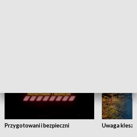
Grajmy Swoje
Białostocki Te
NAUKA I EDUKACJA
Przygotowani i bezpieczni
Uwaga kleszc