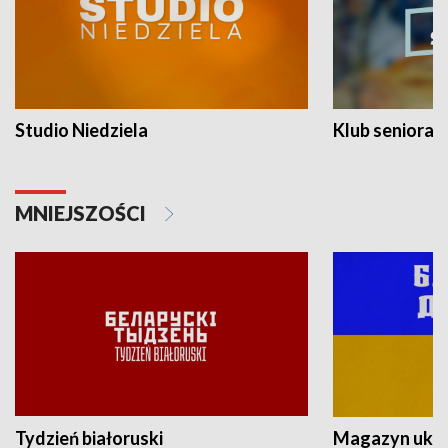
Studio Niedziela
Klub seniora
MNIEJSZOŚCI
Tydzień białoruski
Magazyn ukra