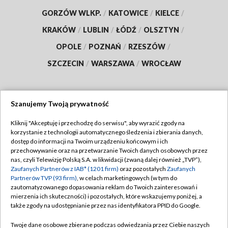
GORZÓW WLKP.
/
KATOWICE
/
KIELCE
/
KRAKÓW
/
LUBLIN
/
ŁÓDŹ
/
OLSZTYN
/
OPOLE
/
POZNAŃ
/
RZESZÓW
/
SZCZECIN
/
WARSZAWA
/
WROCŁAW
Szanujemy Twoją prywatność
Dołącz do nas:
Kliknij "Akceptuję i przechodzę do serwisu", aby wyrazić zgody na
korzystanie z technologii automatycznego śledzenia i zbierania danych,
TVP
dostęp do informacji na Twoim urządzeniu końcowym i ich
Abonament TVP
przechowywanie oraz na przetwarzanie Twoich danych osobowych przez
Regulamin TVP
nas, czyli Telewizję Polską S.A. w likwidacji (zwaną dalej również „TVP”),
Emisja w TVP
Polityka prywatności
Zaufanych Partnerów z IAB* (1201 firm)
oraz pozostałych
Zaufanych
Partnerów TVP (93 firm)
, w celach marketingowych (w tym do
Centrum informacji TVP
Moje zgody
zautomatyzowanego dopasowania reklam do Twoich zainteresowań i
mierzenia ich skuteczności) i pozostałych, które wskazujemy poniżej, a
Naziemna Telewizja Cyfrowa
Pomoc
także zgody na udostępnianie przez nas identyfikatora PPID do Google.
Sklep TVP
Biuro reklamy
Twoje dane osobowe zbierane podczas odwiedzania przez Ciebie naszych