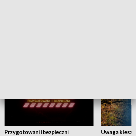
Grajmy Swoje
Białostocki Te
NAUKA I EDUKACJA
Przygotowani i bezpieczni
Uwaga kleszc