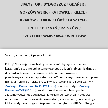
BIAŁYSTOK
/
BYDGOSZCZ
/
GDAŃSK
/
GORZÓW WLKP.
/
KATOWICE
/
KIELCE
/
KRAKÓW
/
LUBLIN
/
ŁÓDŹ
/
OLSZTYN
/
OPOLE
/
POZNAŃ
/
RZESZÓW
/
SZCZECIN
/
WARSZAWA
/
WROCŁAW
Szanujemy Twoją prywatność
Dołącz do nas:
Kliknij "Akceptuję i przechodzę do serwisu", aby wyrazić zgody na
korzystanie z technologii automatycznego śledzenia i zbierania danych,
TVP
dostęp do informacji na Twoim urządzeniu końcowym i ich
Abonament TVP
przechowywanie oraz na przetwarzanie Twoich danych osobowych przez
Regulamin TVP
nas, czyli Telewizję Polską S.A. w likwidacji (zwaną dalej również „TVP”),
Emisja w TVP
Polityka prywatności
Zaufanych Partnerów z IAB* (1201 firm)
oraz pozostałych
Zaufanych
Partnerów TVP (93 firm)
, w celach marketingowych (w tym do
Centrum informacji TVP
Moje zgody
zautomatyzowanego dopasowania reklam do Twoich zainteresowań i
mierzenia ich skuteczności) i pozostałych, które wskazujemy poniżej, a
Naziemna Telewizja Cyfrowa
Pomoc
także zgody na udostępnianie przez nas identyfikatora PPID do Google.