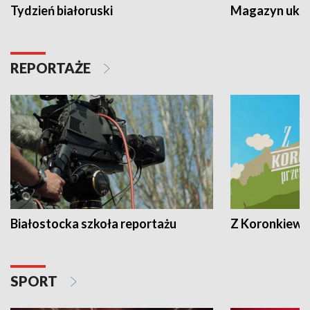
Tydzień białoruski
Magazyn ukra
REPORTAŻE
Białostocka szkoła reportażu
Z Koronkiewic
SPORT