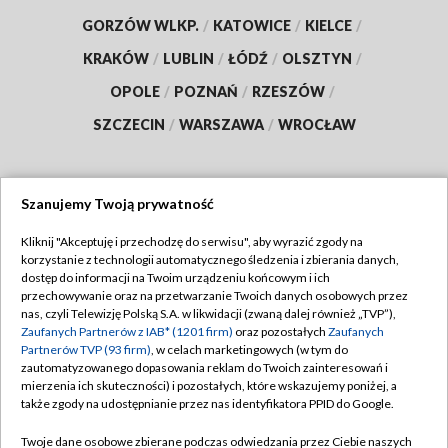
GORZÓW WLKP.
/
KATOWICE
/
KIELCE
/
KRAKÓW
/
LUBLIN
/
ŁÓDŹ
/
OLSZTYN
/
OPOLE
/
POZNAŃ
/
RZESZÓW
/
SZCZECIN
/
WARSZAWA
/
WROCŁAW
Szanujemy Twoją prywatność
Dołącz do nas:
Kliknij "Akceptuję i przechodzę do serwisu", aby wyrazić zgody na
korzystanie z technologii automatycznego śledzenia i zbierania danych,
TVP
dostęp do informacji na Twoim urządzeniu końcowym i ich
Abonament TVP
przechowywanie oraz na przetwarzanie Twoich danych osobowych przez
Regulamin TVP
nas, czyli Telewizję Polską S.A. w likwidacji (zwaną dalej również „TVP”),
Emisja w TVP
Polityka prywatności
Zaufanych Partnerów z IAB* (1201 firm)
oraz pozostałych
Zaufanych
Partnerów TVP (93 firm)
, w celach marketingowych (w tym do
Centrum informacji TVP
Moje zgody
zautomatyzowanego dopasowania reklam do Twoich zainteresowań i
mierzenia ich skuteczności) i pozostałych, które wskazujemy poniżej, a
Naziemna Telewizja Cyfrowa
Pomoc
także zgody na udostępnianie przez nas identyfikatora PPID do Google.
Sklep TVP
Biuro reklamy
Twoje dane osobowe zbierane podczas odwiedzania przez Ciebie naszych