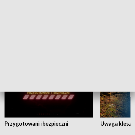
Grajmy Swoje
Białostocki Te
NAUKA I EDUKACJA
Przygotowani i bezpieczni
Uwaga kleszc