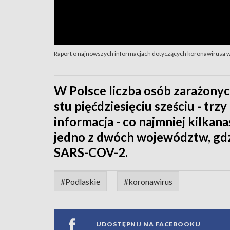
Raport o najnowszych informacjach dotyczących koronawirusa w
W Polsce liczba osób zarażonyc
stu pięćdziesięciu sześciu - trzy 
informacja - co najmniej kilkan
jedno z dwóch województw, gdz
SARS-COV-2.
#Podlaskie
#koronawirus
UDOSTĘPNIJ NA FACEBOOKU