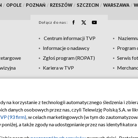
N
/
OPOLE
/
POZNAŃ
/
RZESZÓW
/
SZCZECIN
/
WARSZAWA
/
W
Dołącz do nas:
Centrum informacji TVP
Naziemna
Informacje o nadawcy
Program d
zetargowe
Zgłoś program (ROPAT)
Serwis fo
wizyjna
Kariera w TVP
Merchandi
Polityka prywatności
Moje zgody
Pomoc
Biuro re
ody na korzystanie z technologii automatycznego śledzenia i zbie
 danych osobowych przez nas, czyli Telewizję Polską S.A. w likw
VP (93 firm)
, w celach marketingowych (w tym do zautomatyzow
 poniżej, a także zgody na udostępnianie przez nas identyfikator
Ciebie naszych
poszczególnych serwisów
zwanych dalej „Portalem