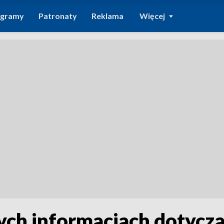
ogramy
Patronaty
Reklama
Więcej
ych informacjach dotycz