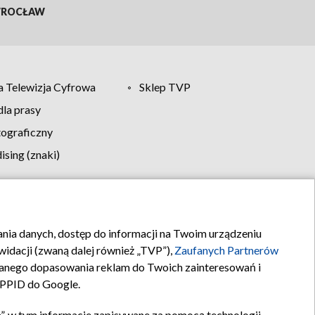
ROCŁAW
 Telewizja Cyfrowa
Sklep TVP
la prasy
tograficzny
sing (znaki)
klamy
Kontakt
rania danych, dostęp do informacji na Twoim urządzeniu
idacji (zwaną dalej również „TVP”),
Zaufanych Partnerów
anego dopasowania reklam do Twoich zainteresowań i
a PPID do Google.
”, w tym informacje zapisywane za pomocą technologii