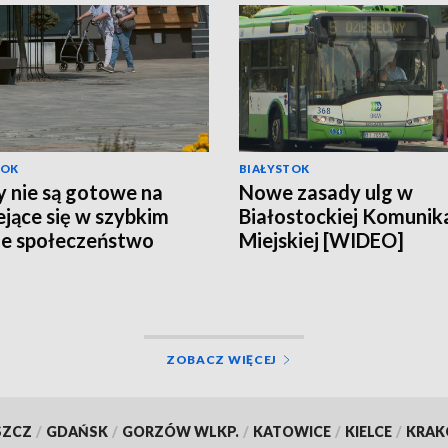
TOK
BIAŁYSTOK
 nie są gotowe na
Nowe zasady ulg w
ejące się w szybkim
Białostockiej Komunika
e społeczeństwo
Miejskiej [WIDEO]
EO]
ZOBACZ WIĘCEJ
SZCZ
/
GDAŃSK
/
GORZÓW WLKP.
/
KATOWICE
/
KIELCE
/
KRA