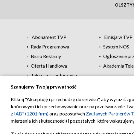
OLSZTY
Abonament TVP
Emisja w TVP
Rada Programowa
System NOS
Biuro Reklamy
Ogłoszenie pr
Oferta Handlowa
Akademia Tele
Telegazeta ogłoszenia
Szanujemy Twoją prywatność
Regulamin TVP
Kliknij "Akceptuję i przechodzę do serwisu", aby wyrazić zg
końcowym i ich przechowywanie oraz na przetwarzanie Twoich
z IAB* (1201 firm)
oraz pozostałych
Zaufanych Partnerów T
mierzenia ich skuteczności) i pozostałych, które wskazujemy
Twoje dane osobowe zbierane podczas odwiedzania przez 