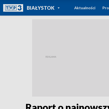
POWRÓT DO
BIAŁYSTOK
Aktualności
Pr
TVP REGIONY
Raport o najnowsz