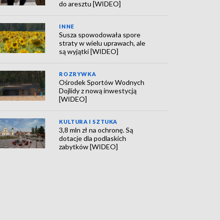
do aresztu [WIDEO]
INNE
Susza spowodowała spore
straty w wielu uprawach, ale
są wyjątki [WIDEO]
ROZRYWKA
Ośrodek Sportów Wodnych
Dojlidy z nową inwestycją
[WIDEO]
KULTURA I SZTUKA
3,8 mln zł na ochronę. Są
dotacje dla podlaskich
zabytków [WIDEO]