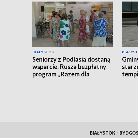
BIAŁYSTOK
BIAŁYS
Seniorzy z Podlasia dostaną
Gminy
wsparcie. Rusza bezpłatny
starz
program „Razem dla
tempi
Zdrowia” [WIDEO]
[WID
BIAŁYSTOK
/
BYDGO