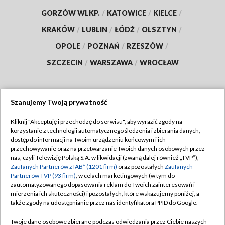
GORZÓW WLKP.
/
KATOWICE
/
KIELCE
/
KRAKÓW
/
LUBLIN
/
ŁÓDŹ
/
OLSZTYN
/
OPOLE
/
POZNAŃ
/
RZESZÓW
/
SZCZECIN
/
WARSZAWA
/
WROCŁAW
Szanujemy Twoją prywatność
Dołącz do nas:
Kliknij "Akceptuję i przechodzę do serwisu", aby wyrazić zgody na
korzystanie z technologii automatycznego śledzenia i zbierania danych,
TVP
dostęp do informacji na Twoim urządzeniu końcowym i ich
Abonament TVP
przechowywanie oraz na przetwarzanie Twoich danych osobowych przez
Regulamin TVP
nas, czyli Telewizję Polską S.A. w likwidacji (zwaną dalej również „TVP”),
Emisja w TVP
Polityka prywatności
Zaufanych Partnerów z IAB* (1201 firm)
oraz pozostałych
Zaufanych
Partnerów TVP (93 firm)
, w celach marketingowych (w tym do
Centrum informacji TVP
Moje zgody
zautomatyzowanego dopasowania reklam do Twoich zainteresowań i
mierzenia ich skuteczności) i pozostałych, które wskazujemy poniżej, a
Naziemna Telewizja Cyfrowa
Pomoc
także zgody na udostępnianie przez nas identyfikatora PPID do Google.
Sklep TVP
Biuro reklamy
Twoje dane osobowe zbierane podczas odwiedzania przez Ciebie naszych