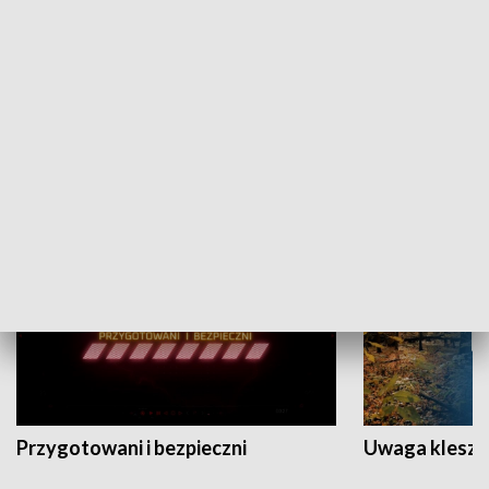
Grajmy Swoje
Białostocki Te
NAUKA I EDUKACJA
Przygotowani i bezpieczni
Uwaga kleszc