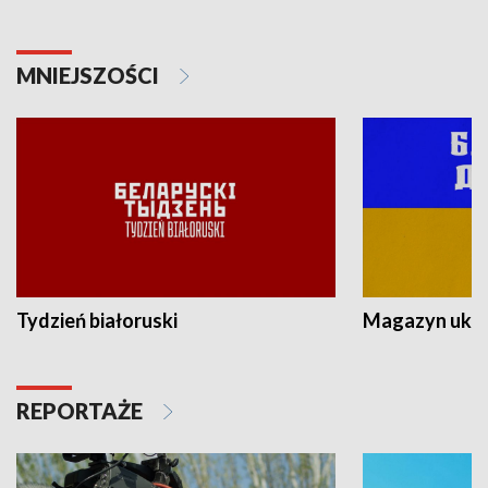
MNIEJSZOŚCI
Tydzień białoruski
Magazyn ukra
REPORTAŻE