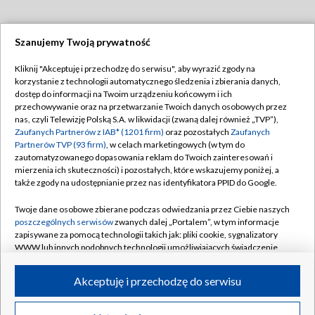
Szanujemy Twoją prywatność
Dołącz do nas:
Kliknij "Akceptuję i przechodzę do serwisu", aby wyrazić zgody na
korzystanie z technologii automatycznego śledzenia i zbierania danych,
TVP
dostęp do informacji na Twoim urządzeniu końcowym i ich
Abonament TVP
przechowywanie oraz na przetwarzanie Twoich danych osobowych przez
Regulamin TVP
nas, czyli Telewizję Polską S.A. w likwidacji (zwaną dalej również „TVP”),
Emisja w TVP
Polityka prywatności
Zaufanych Partnerów z IAB* (1201 firm)
oraz pozostałych
Zaufanych
Partnerów TVP (93 firm)
, w celach marketingowych (w tym do
Centrum informacji TVP
Moje zgody
zautomatyzowanego dopasowania reklam do Twoich zainteresowań i
mierzenia ich skuteczności) i pozostałych, które wskazujemy poniżej, a
Naziemna Telewizja Cyfrowa
Pomoc
także zgody na udostępnianie przez nas identyfikatora PPID do Google.
Sklep TVP
Biuro reklamy
Twoje dane osobowe zbierane podczas odwiedzania przez Ciebie naszych
Rada Programowa
Kontakt
poszczególnych serwisów
zwanych dalej „Portalem”, w tym informacje
zapisywane za pomocą technologii takich jak: pliki cookie, sygnalizatory
System NOS
WWW lub innych podobnych technologii umożliwiających świadczenie
dopasowanych i bezpiecznych usług, personalizację treści oraz reklam,
Informacje o nadawcy
Kanały
udostępnianie funkcji mediów społecznościowych oraz analizowanie
Akceptuję i przechodzę do serwisu
ruchu w Internecie.
Program dla prasy
©2026 Telewizja Polska S.A. w likwidacji
Biuro Reklamy
Twoje dane osobowe zbierane podczas odwiedzania przez Ciebie