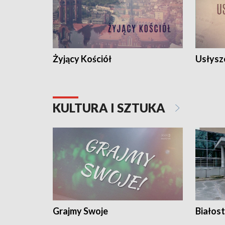
Żyjący Kościół
Usłysz
KULTURA I SZTUKA
Grajmy Swoje
Białost