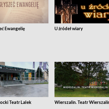
eć Ewangelię
U źródeł wiary
ocki Teatr Lalek
Wierszalin. Teatr Wierszali