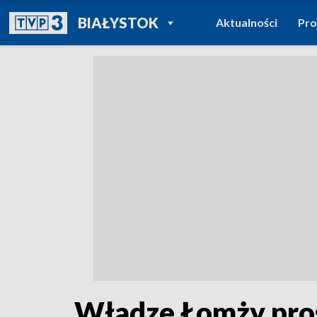
POWRÓT DO
BIAŁYSTOK
Aktualności
Pr
TVP REGIONY
Władze Łomży prosz