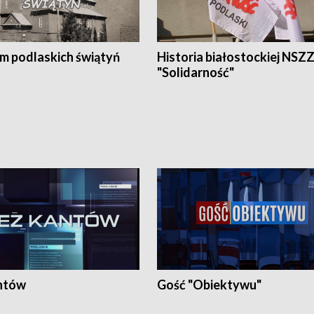
em podlaskich świątyń
Historia białostockiej NSZ
"Solidarność"
ntów
Gość "Obiektywu"