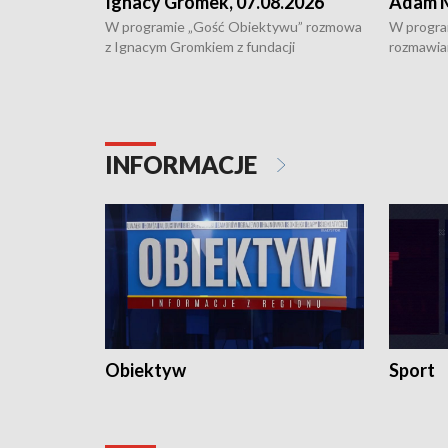
Ignacy Gromek, 07.08.2026
Adam M
W programie „Gość Obiektywu” rozmowa
W progra
z Ignacym Gromkiem z fundacji
rozmawia
"Przystanek Autyzm" o opiece dorosłych
podlaski
osób autystycznych oraz potrzebie
zabytków 
dziennej i całodobowej opieki.
i naborze
konserwa
INFORMACJE
Obiektyw
Sport