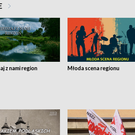
E
j z nami region
Młoda scena regionu