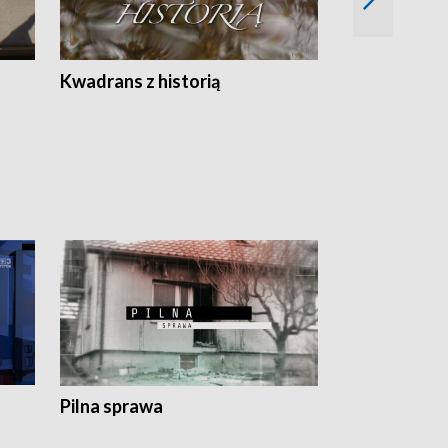
Z
Kwadrans z historią
Kartki z kal
Pilna sprawa