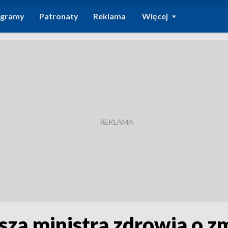
ogramy
Patronaty
Reklama
Więcej
ą ministra zdrowia o zm