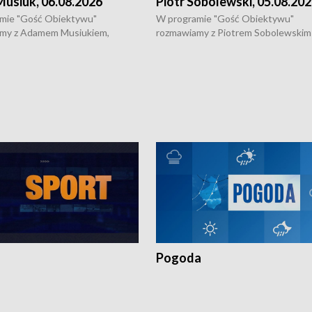
usiuk, 06.08.2026
Piotr Sobolewski, 05.08.20
mie "Gość Obiektywu"
W programie "Gość Obiektywu"
my z Adamem Musiukiem,
rozmawiamy z Piotrem Sobolewskim
m wojewódzkim konserwatorem
Towarzystwa Amickus o możliwości
o kondycji zabytków w regionie
wsparcia osób dotkniętych przemocą
 wniosków na prace
działaniu Ośrodka Pomocy Osobom
torskie.
Pokrzywdzonym Przestępstwem.
Pogoda