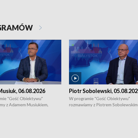
OGRAMÓW
usiuk, 06.08.2026
Piotr Sobolewski, 05.08.20
mie "Gość Obiektywu"
W programie "Gość Obiektywu"
my z Adamem Musiukiem,
rozmawiamy z Piotrem Sobolewskim
m wojewódzkim konserwatorem
Towarzystwa Amickus o możliwości
o kondycji zabytków w regionie
wsparcia osób dotkniętych przemocą
 wniosków na prace
działaniu Ośrodka Pomocy Osobom
torskie.
Pokrzywdzonym Przestępstwem.