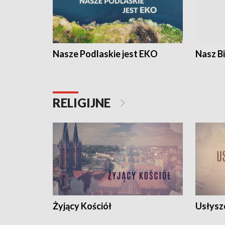
Nasze Podlaskie jest EKO
Nasz B
RELIGIJNE
Żyjący Kościół
Usłysz