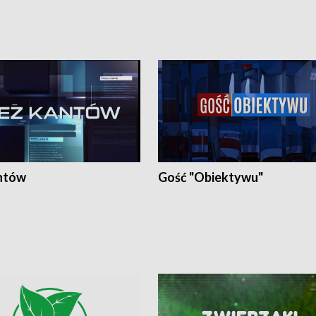
ntów
Gość "Obiektywu"