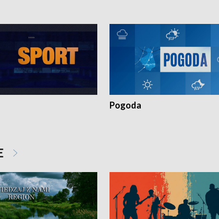
Pogoda
E