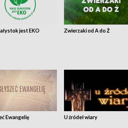
iałystok jest EKO
Zwierzaki od A do Ż
eć Ewangelię
U źródeł wiary