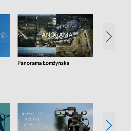
Panorama Łomżyńska
Przegląd suw