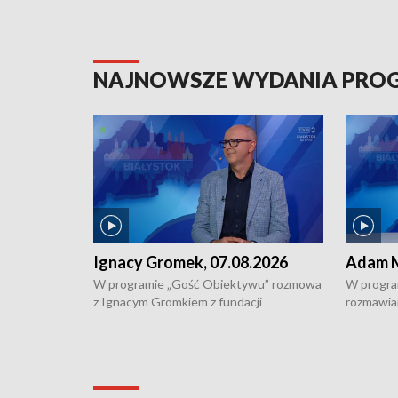
NAJNOWSZE WYDANIA PR
Ignacy Gromek, 07.08.2026
Adam M
W programie „Gość Obiektywu” rozmowa
W progra
z Ignacym Gromkiem z fundacji
rozmawia
"Przystanek Autyzm" o opiece dorosłych
podlaski
osób autystycznych oraz potrzebie
zabytków 
dziennej i całodobowej opieki.
i naborze
konserwa