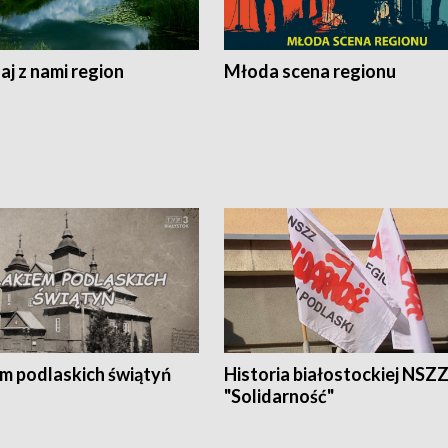
j z nami region
Młoda scena regionu
em podlaskich świątyń
Historia białostockiej NSZ
"Solidarność"