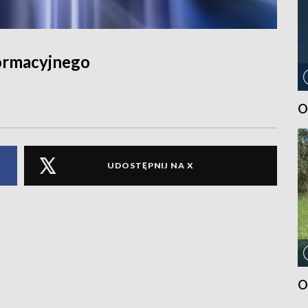
ormacyjnego
O
UDOSTĘPNIJ NA X
O