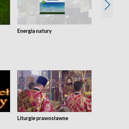
Energia natury
Ogród i nie t
Liturgie prawosławne