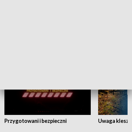
Grajmy Swoje
Białostocki Te
NAUKA I EDUKACJA
Przygotowani i bezpieczni
Uwaga kleszc