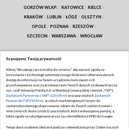
GORZÓW WLKP.
/
KATOWICE
/
KIELCE
/
KRAKÓW
/
LUBLIN
/
ŁÓDŹ
/
OLSZTYN
/
OPOLE
/
POZNAŃ
/
RZESZÓW
/
SZCZECIN
/
WARSZAWA
/
WROCŁAW
Szanujemy Twoją prywatność
Dołącz do nas:
Kliknij "Akceptuję i przechodzę do serwisu", aby wyrazić zgody na
korzystanie z technologii automatycznego śledzenia i zbierania danych,
TVP
dostęp do informacji na Twoim urządzeniu końcowym i ich
Abonament TVP
przechowywanie oraz na przetwarzanie Twoich danych osobowych przez
Regulamin TVP
nas, czyli Telewizję Polską S.A. w likwidacji (zwaną dalej również „TVP”),
Emisja w TVP
Polityka prywatności
Zaufanych Partnerów z IAB* (1201 firm)
oraz pozostałych
Zaufanych
Partnerów TVP (93 firm)
, w celach marketingowych (w tym do
Centrum informacji TVP
Moje zgody
zautomatyzowanego dopasowania reklam do Twoich zainteresowań i
mierzenia ich skuteczności) i pozostałych, które wskazujemy poniżej, a
Naziemna Telewizja Cyfrowa
Pomoc
także zgody na udostępnianie przez nas identyfikatora PPID do Google.
Sklep TVP
Biuro reklamy
Twoje dane osobowe zbierane podczas odwiedzania przez Ciebie naszych