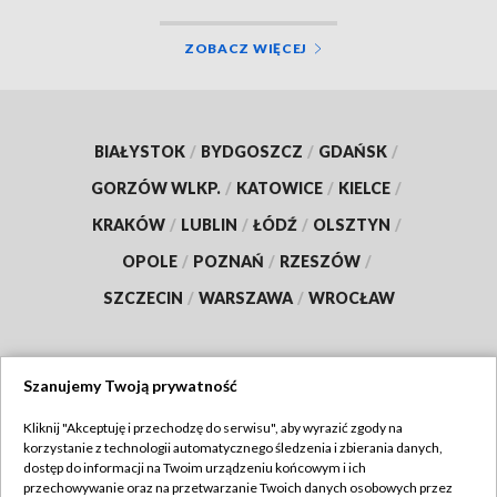
ZOBACZ WIĘCEJ
BIAŁYSTOK
/
BYDGOSZCZ
/
GDAŃSK
/
GORZÓW WLKP.
/
KATOWICE
/
KIELCE
/
KRAKÓW
/
LUBLIN
/
ŁÓDŹ
/
OLSZTYN
/
OPOLE
/
POZNAŃ
/
RZESZÓW
/
SZCZECIN
/
WARSZAWA
/
WROCŁAW
Szanujemy Twoją prywatność
Dołącz do nas:
Kliknij "Akceptuję i przechodzę do serwisu", aby wyrazić zgody na
korzystanie z technologii automatycznego śledzenia i zbierania danych,
TVP
dostęp do informacji na Twoim urządzeniu końcowym i ich
Abonament TVP
przechowywanie oraz na przetwarzanie Twoich danych osobowych przez
Regulamin TVP