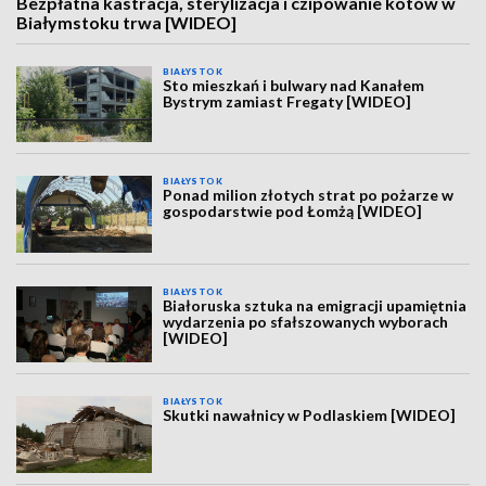
Bezpłatna kastracja, sterylizacja i czipowanie kotów w
Białymstoku trwa [WIDEO]
BIAŁYSTOK
Sto mieszkań i bulwary nad Kanałem
Bystrym zamiast Fregaty [WIDEO]
BIAŁYSTOK
Ponad milion złotych strat po pożarze w
gospodarstwie pod Łomżą [WIDEO]
BIAŁYSTOK
Białoruska sztuka na emigracji upamiętnia
wydarzenia po sfałszowanych wyborach
[WIDEO]
BIAŁYSTOK
Skutki nawałnicy w Podlaskiem [WIDEO]