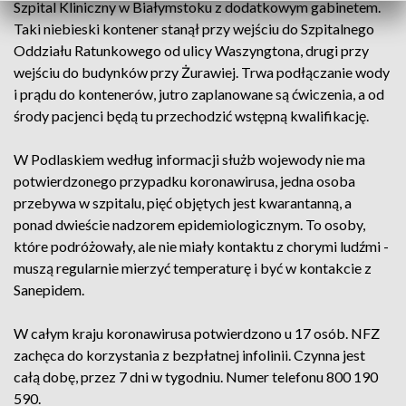
Szpital Kliniczny w Białymstoku z dodatkowym gabinetem.
Taki niebieski kontener stanął przy wejściu do Szpitalnego
Oddziału Ratunkowego od ulicy Waszyngtona, drugi przy
wejściu do budynków przy Żurawiej. Trwa podłączanie wody
i prądu do kontenerów, jutro zaplanowane są ćwiczenia, a od
środy pacjenci będą tu przechodzić wstępną kwalifikację.
W Podlaskiem według informacji służb wojewody nie ma
potwierdzonego przypadku koronawirusa, jedna osoba
przebywa w szpitalu, pięć objętych jest kwarantanną, a
ponad dwieście nadzorem epidemiologicznym. To osoby,
które podróżowały, ale nie miały kontaktu z chorymi ludźmi -
muszą regularnie mierzyć temperaturę i być w kontakcie z
Sanepidem.
W całym kraju koronawirusa potwierdzono u 17 osób. NFZ
zachęca do korzystania z bezpłatnej infolinii. Czynna jest
całą dobę, przez 7 dni w tygodniu. Numer telefonu 800 190
590.