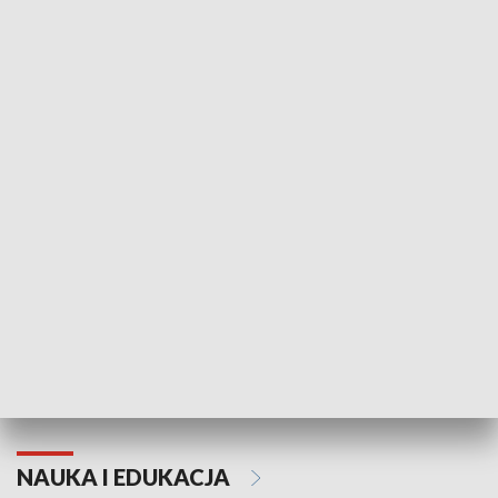
Żyjący Kościół
Usłyszeć Ewa
KULTURA I SZTUKA
Grajmy Swoje
Białostocki Te
NAUKA I EDUKACJA