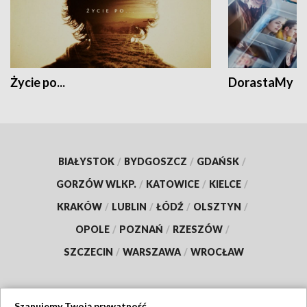
Życie po...
DorastaMy
BIAŁYSTOK
/
BYDGOSZCZ
/
GDAŃSK
/
GORZÓW WLKP.
/
KATOWICE
/
KIELCE
/
KRAKÓW
/
LUBLIN
/
ŁÓDŹ
/
OLSZTYN
/
OPOLE
/
POZNAŃ
/
RZESZÓW
/
SZCZECIN
/
WARSZAWA
/
WROCŁAW
Szanujemy Twoją prywatność