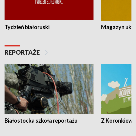
Tydzień białoruski
Magazyn ukra
REPORTAŻE
Białostocka szkoła reportażu
Z Koronkiewic