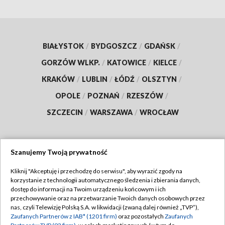
BIAŁYSTOK
/
BYDGOSZCZ
/
GDAŃSK
/
GORZÓW WLKP.
/
KATOWICE
/
KIELCE
/
KRAKÓW
/
LUBLIN
/
ŁÓDŹ
/
OLSZTYN
/
OPOLE
/
POZNAŃ
/
RZESZÓW
/
SZCZECIN
/
WARSZAWA
/
WROCŁAW
Szanujemy Twoją prywatność
Dołącz do nas:
Kliknij "Akceptuję i przechodzę do serwisu", aby wyrazić zgody na
korzystanie z technologii automatycznego śledzenia i zbierania danych,
TVP
dostęp do informacji na Twoim urządzeniu końcowym i ich
Abonament TVP
przechowywanie oraz na przetwarzanie Twoich danych osobowych przez
Regulamin TVP
nas, czyli Telewizję Polską S.A. w likwidacji (zwaną dalej również „TVP”),
Emisja w TVP
Polityka prywatności
Zaufanych Partnerów z IAB* (1201 firm)
oraz pozostałych
Zaufanych