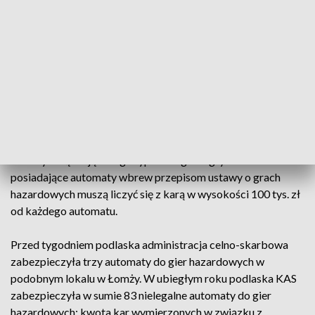
tam nielegalna działalność hazardowa. Przed wejściem osób
niepowołanych pomieszczenia były zabezpieczone m.in.
systemem selekcji klientów i monitoringiem; w środku
zabezpieczyli nielegalne automaty, ale też komputery
używane do gier hazardowych.
- Automaty oraz komputery
zostały zajęte do sprawy karnej skarbowej -
poinformował w
piątek st. asp. Maciej Czarnecki z zespołu prasowego Izby
Administracji Skarbowej w Białymstoku. Przypomniał, że -
oprócz sankcji karnych w postaci grzywny lub kary więzienia
- osoby urządzające tego typu nielegalne gry oraz
posiadające automaty wbrew przepisom ustawy o grach
hazardowych muszą liczyć się z karą w wysokości 100 tys. zł
od każdego automatu.
Przed tygodniem podlaska administracja celno-skarbowa
zabezpieczyła trzy automaty do gier hazardowych w
podobnym lokalu w Łomży. W ubiegłym roku podlaska KAS
zabezpieczyła w sumie 83 nielegalne automaty do gier
hazardowych; kwota kar wymierzonych w związku z