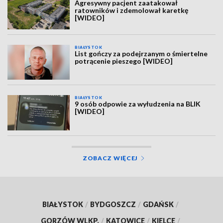
Agresywny pacjent zaatakował
ratowników i zdemolował karetkę
[WIDEO]
BIAŁYSTOK
List gończy za podejrzanym o śmiertelne
potrącenie pieszego [WIDEO]
BIAŁYSTOK
9 osób odpowie za wyłudzenia na BLIK
[WIDEO]
ZOBACZ WIĘCEJ
BIAŁYSTOK
/
BYDGOSZCZ
/
GDAŃSK
/
GORZÓW WLKP.
/
KATOWICE
/
KIELCE
/