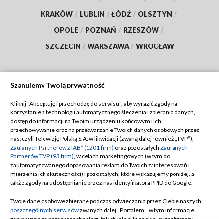
KRAKÓW
/
LUBLIN
/
ŁÓDŹ
/
OLSZTYN
/
OPOLE
/
POZNAŃ
/
RZESZÓW
/
SZCZECIN
/
WARSZAWA
/
WROCŁAW
Szanujemy Twoją prywatność
Dołącz do nas:
Kliknij "Akceptuję i przechodzę do serwisu", aby wyrazić zgody na
korzystanie z technologii automatycznego śledzenia i zbierania danych,
TVP
dostęp do informacji na Twoim urządzeniu końcowym i ich
Abonament TVP
przechowywanie oraz na przetwarzanie Twoich danych osobowych przez
Regulamin TVP
nas, czyli Telewizję Polską S.A. w likwidacji (zwaną dalej również „TVP”),
Emisja w TVP
Polityka prywatności
Zaufanych Partnerów z IAB* (1201 firm)
oraz pozostałych
Zaufanych
Partnerów TVP (93 firm)
, w celach marketingowych (w tym do
Centrum informacji TVP
Moje zgody
zautomatyzowanego dopasowania reklam do Twoich zainteresowań i
mierzenia ich skuteczności) i pozostałych, które wskazujemy poniżej, a
Naziemna Telewizja Cyfrowa
Pomoc
także zgody na udostępnianie przez nas identyfikatora PPID do Google.
Sklep TVP
Biuro reklamy
Twoje dane osobowe zbierane podczas odwiedzania przez Ciebie naszych
Rada Programowa
Kontakt
poszczególnych serwisów
zwanych dalej „Portalem”, w tym informacje
zapisywane za pomocą technologii takich jak: pliki cookie, sygnalizatory