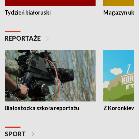
Tydzień białoruski
Magazyn ukra
REPORTAŻE
Białostocka szkoła reportażu
Z Koronkiewic
SPORT