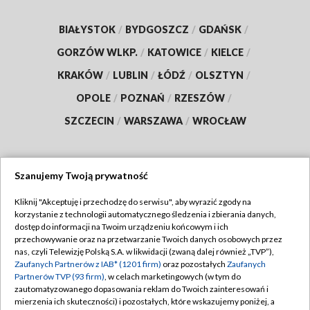
BIAŁYSTOK
/
BYDGOSZCZ
/
GDAŃSK
/
GORZÓW WLKP.
/
KATOWICE
/
KIELCE
/
KRAKÓW
/
LUBLIN
/
ŁÓDŹ
/
OLSZTYN
/
OPOLE
/
POZNAŃ
/
RZESZÓW
/
SZCZECIN
/
WARSZAWA
/
WROCŁAW
Szanujemy Twoją prywatność
Dołącz do nas:
Kliknij "Akceptuję i przechodzę do serwisu", aby wyrazić zgody na
korzystanie z technologii automatycznego śledzenia i zbierania danych,
TVP
dostęp do informacji na Twoim urządzeniu końcowym i ich
Abonament TVP
przechowywanie oraz na przetwarzanie Twoich danych osobowych przez
Regulamin TVP
nas, czyli Telewizję Polską S.A. w likwidacji (zwaną dalej również „TVP”),
Emisja w TVP
Polityka prywatności
Zaufanych Partnerów z IAB* (1201 firm)
oraz pozostałych
Zaufanych
Partnerów TVP (93 firm)
, w celach marketingowych (w tym do
Centrum informacji TVP
Moje zgody
zautomatyzowanego dopasowania reklam do Twoich zainteresowań i
mierzenia ich skuteczności) i pozostałych, które wskazujemy poniżej, a
Naziemna Telewizja Cyfrowa
Pomoc