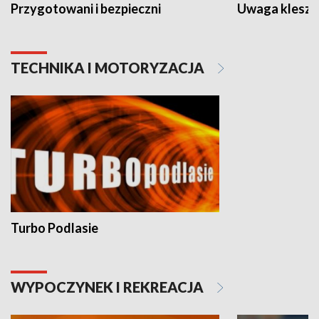
Przygotowani i bezpieczni
Uwaga kleszc
TECHNIKA I MOTORYZACJA
Turbo Podlasie
WYPOCZYNEK I REKREACJA