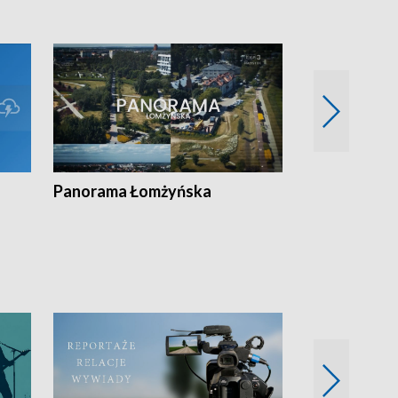
Panorama Łomżyńska
Przegląd suw