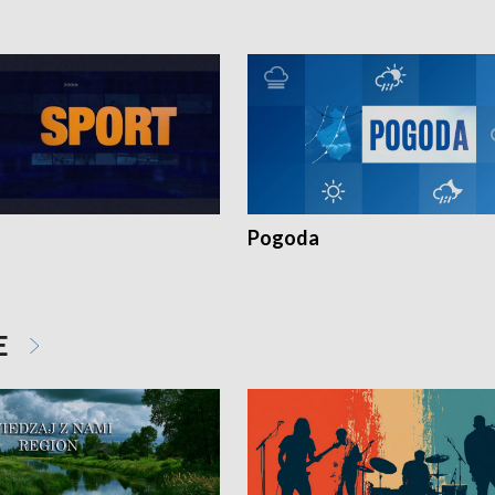
Pogoda
E