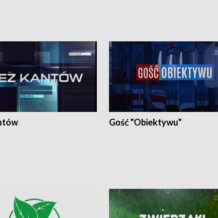
ntów
Gość "Obiektywu"