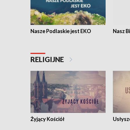
Nasze Podlaskie jest EKO
Nasz B
RELIGIJNE
Żyjący Kościół
Usłysz