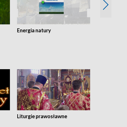
Energia natury
Ogród i nie t
Liturgie prawosławne