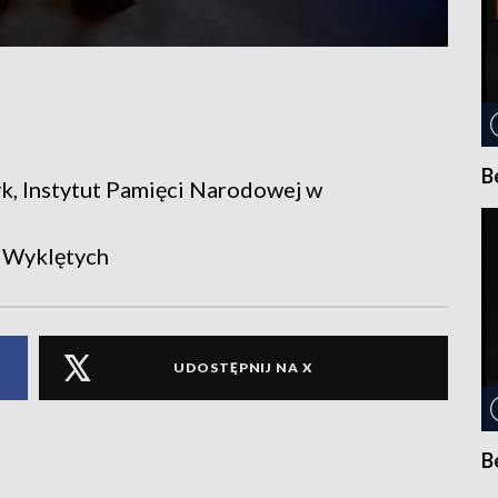
B
ryk, Instytut Pamięci Narodowej w
 Wyklętych
UDOSTĘPNIJ NA X
B