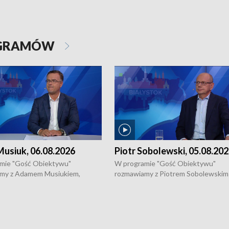
OGRAMÓW
usiuk, 06.08.2026
Piotr Sobolewski, 05.08.20
mie "Gość Obiektywu"
W programie "Gość Obiektywu"
my z Adamem Musiukiem,
rozmawiamy z Piotrem Sobolewskim
m wojewódzkim konserwatorem
Towarzystwa Amickus o możliwości
o kondycji zabytków w regionie
wsparcia osób dotkniętych przemocą
 wniosków na prace
działaniu Ośrodka Pomocy Osobom
torskie.
Pokrzywdzonym Przestępstwem.