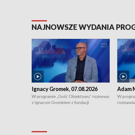
NAJNOWSZE WYDANIA PR
Ignacy Gromek, 07.08.2026
Adam M
W programie „Gość Obiektywu” rozmowa
W progra
z Ignacym Gromkiem z fundacji
rozmawia
"Przystanek Autyzm" o opiece dorosłych
podlaski
osób autystycznych oraz potrzebie
zabytków 
dziennej i całodobowej opieki.
i naborze
konserwa