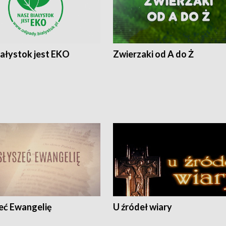
iałystok jest EKO
Zwierzaki od A do Ż
eć Ewangelię
U źródeł wiary