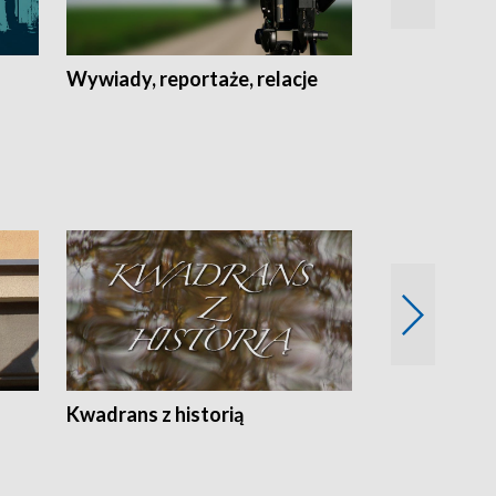
Wywiady, reportaże, relacje
Recepta na...
Z
Kwadrans z historią
Kartki z kal