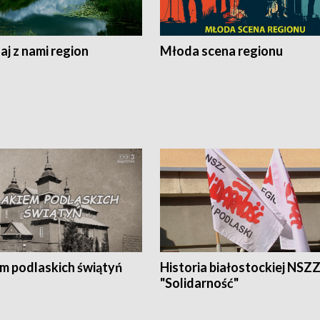
j z nami region
Młoda scena regionu
em podlaskich świątyń
Historia białostockiej NSZ
"Solidarność"