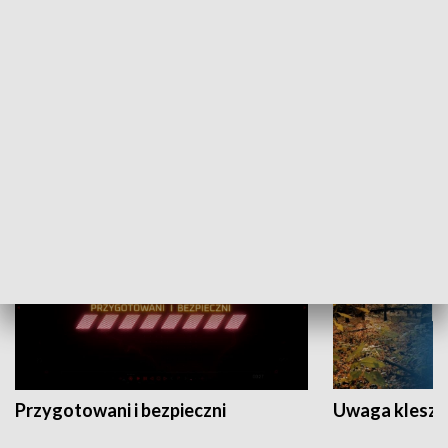
Grajmy Swoje
Białostocki Te
NAUKA I EDUKACJA
Przygotowani i bezpieczni
Uwaga kleszc