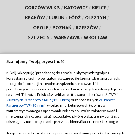
GORZÓW WLKP.
/
KATOWICE
/
KIELCE
/
KRAKÓW
/
LUBLIN
/
ŁÓDŹ
/
OLSZTYN
/
OPOLE
/
POZNAŃ
/
RZESZÓW
/
SZCZECIN
/
WARSZAWA
/
WROCŁAW
Szanujemy Twoją prywatność
Dołącz do nas:
Kliknij "Akceptuję i przechodzę do serwisu", aby wyrazić zgody na
korzystanie z technologii automatycznego śledzenia i zbierania danych,
TVP
dostęp do informacji na Twoim urządzeniu końcowym i ich
Abonament TVP
przechowywanie oraz na przetwarzanie Twoich danych osobowych przez
Regulamin TVP
nas, czyli Telewizję Polską S.A. w likwidacji (zwaną dalej również „TVP”),
Emisja w TVP
Polityka prywatności
Zaufanych Partnerów z IAB* (1201 firm)
oraz pozostałych
Zaufanych
Partnerów TVP (93 firm)
, w celach marketingowych (w tym do
Centrum informacji TVP
Moje zgody
zautomatyzowanego dopasowania reklam do Twoich zainteresowań i
mierzenia ich skuteczności) i pozostałych, które wskazujemy poniżej, a
Naziemna Telewizja Cyfrowa
Pomoc
także zgody na udostępnianie przez nas identyfikatora PPID do Google.
Sklep TVP
Biuro reklamy
Twoje dane osobowe zbierane podczas odwiedzania przez Ciebie naszych