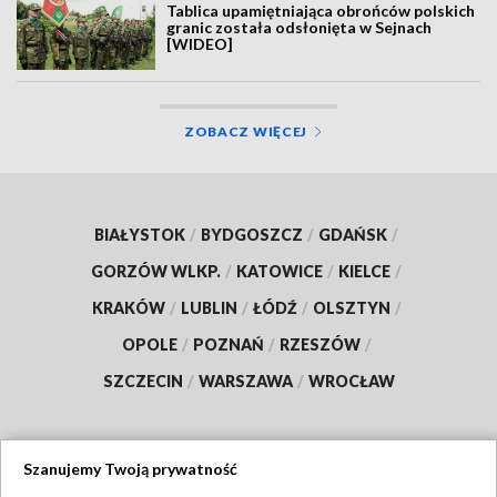
Tablica upamiętniająca obrońców polskich
granic została odsłonięta w Sejnach
[WIDEO]
ZOBACZ WIĘCEJ
BIAŁYSTOK
/
BYDGOSZCZ
/
GDAŃSK
/
GORZÓW WLKP.
/
KATOWICE
/
KIELCE
/
KRAKÓW
/
LUBLIN
/
ŁÓDŹ
/
OLSZTYN
/
OPOLE
/
POZNAŃ
/
RZESZÓW
/
SZCZECIN
/
WARSZAWA
/
WROCŁAW
Szanujemy Twoją prywatność
Dołącz do nas: