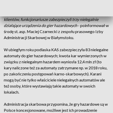
urządzane nielegalne gry hazardowe. Podejrzenia
mundurowych okazały się trafne. Po wejściu do pomieszczeń
wyposażonych m.in. w monitoring służący do selekcji
klientów, funkcjonariusze zabezpieczyli trzy nielegalnie
działające urządzenia do gier hazardowych
- poinformował w
środę st. asp. Maciej Czarnecki z zespołu prasowego Izby
Administracji Skarbowej w Białymstoku.
W ubiegłym roku podlaska KAS zabezpieczyła 83 nielegalne
automaty do gier hazardowych; kwota kar wymierzonych w
związku z nielegalnym hazardem wyniosła 12,4 mln zł (to
kary naliczone też za automaty zatrzymane np. w 2018 roku,
po zakończeniu postępowań karno-skarbowych). Karani
mogą być nie tylko właściciele nielegalnych automatów ale
też osoby, które wystawiają takie automaty w swoich
lokalach.
Administracja skarbowa przypomina, że gry hazardowe są w
Polsce koncesjonowane, możliwe jest ich prowadzenie