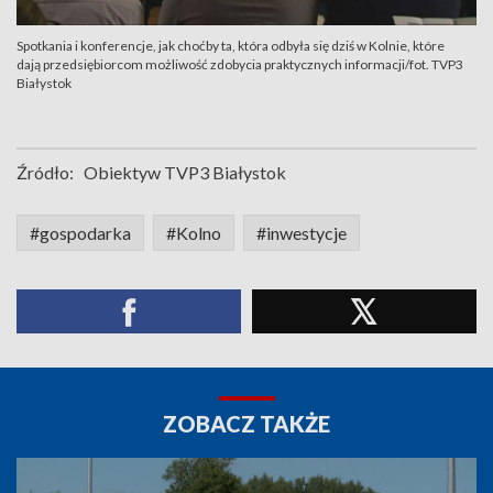
Spotkania i konferencje, jak choćby ta, która odbyła się dziś w Kolnie, które
dają przedsiębiorcom możliwość zdobycia praktycznych informacji/fot. TVP3
Białystok
Źródło:
Obiektyw TVP3 Białystok
#gospodarka
#Kolno
#inwestycje
ZOBACZ TAKŻE