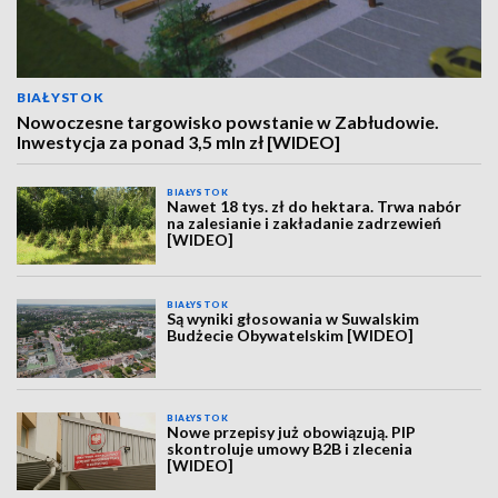
BIAŁYSTOK
Nowoczesne targowisko powstanie w Zabłudowie.
Inwestycja za ponad 3,5 mln zł [WIDEO]
BIAŁYSTOK
Nawet 18 tys. zł do hektara. Trwa nabór
na zalesianie i zakładanie zadrzewień
[WIDEO]
BIAŁYSTOK
Są wyniki głosowania w Suwalskim
Budżecie Obywatelskim [WIDEO]
BIAŁYSTOK
Nowe przepisy już obowiązują. PIP
skontroluje umowy B2B i zlecenia
[WIDEO]