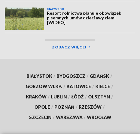
BIAŁYSTOK
Resort rolnictwa planuje obowiązek
pisemnych umów dzierżawy ziemi
[WIDEO]
ZOBACZ WIĘCEJ
BIAŁYSTOK
/
BYDGOSZCZ
/
GDAŃSK
/
GORZÓW WLKP.
/
KATOWICE
/
KIELCE
/
KRAKÓW
/
LUBLIN
/
ŁÓDŹ
/
OLSZTYN
/
OPOLE
/
POZNAŃ
/
RZESZÓW
/
SZCZECIN
/
WARSZAWA
/
WROCŁAW