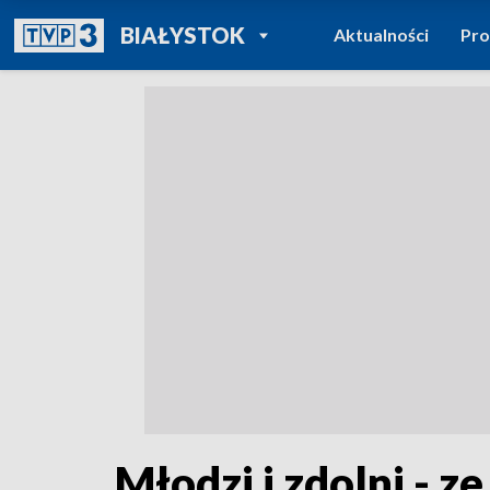
POWRÓT DO
BIAŁYSTOK
Aktualności
Pr
TVP REGIONY
Młodzi i zdolni - 