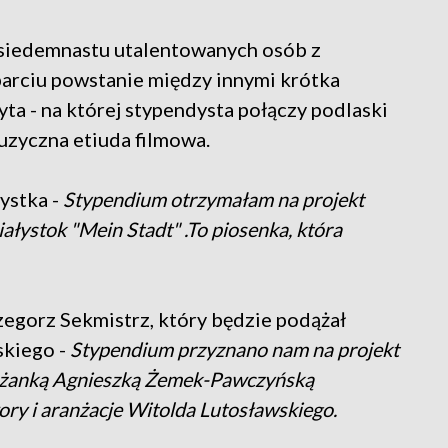
o siedemnastu utalentowanych osób z
arciu powstanie między innymi krótka
ta - na której stypendysta połączy podlaski
uzyczna etiuda filmowa.
ystka -
Stypendium otrzymałam na projekt
łystok "Mein Stadt" .To piosenka, która
egorz Sekmistrz, który będzie podążał
kiego -
Stypendium przyznano nam na projekt
leżanką Agnieszką Żemek-Pawczyńską
ory i aranżacje Witolda Lutosławskiego.