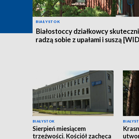
BIAŁYSTOK
Białostoccy działkowcy skuteczn
radzą sobie z upałami i suszą [WI
BIAŁYSTOK
BIAŁYS
Sierpień miesiącem
Krasn
trzeźwości. Kościół zachęca
utwor