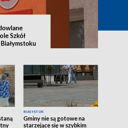
dowlane
ole Szkół
 Białymstoku
BIAŁYSTOK
staną
Gminy nie są gotowe na
atny
starzejące się w szybkim