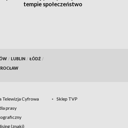
tempie społeczeństwo
[WIDEO]
KÓW
/
LUBLIN
/
ŁÓDŹ
/
ROCŁAW
 Telewizja Cyfrowa
Sklep TVP
la prasy
tograficzny
sing (znaki)