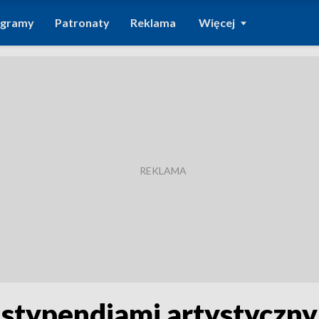
ogramy
Patronaty
Reklama
Więcej
ze stypendiami artystyczn