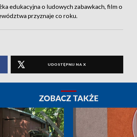
eżka edukacyjna o ludowych zabawkach, film o
jewództwa przyznaje co roku.
UDOSTĘPNIJ NA X
ZOBACZ TAKŻE