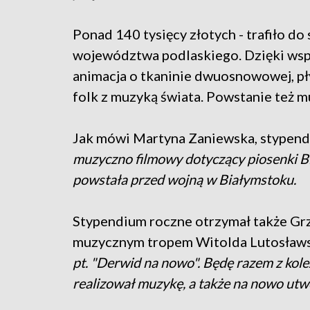
Ponad 140 tysięcy złotych - trafiło d
województwa podlaskiego. Dzięki wsp
animacja o tkaninie dwuosnowowej, pły
folk z muzyką świata. Powstanie też m
Jak mówi Martyna Zaniewska, stypend
muzyczno filmowy dotyczący piosenki Bia
powstała przed wojną w Białymstoku.
Stypendium roczne otrzymał także Grz
muzycznym tropem Witolda Lutosławs
pt. "Derwid na nowo". Będę razem z ko
realizował muzykę, a także na nowo utw