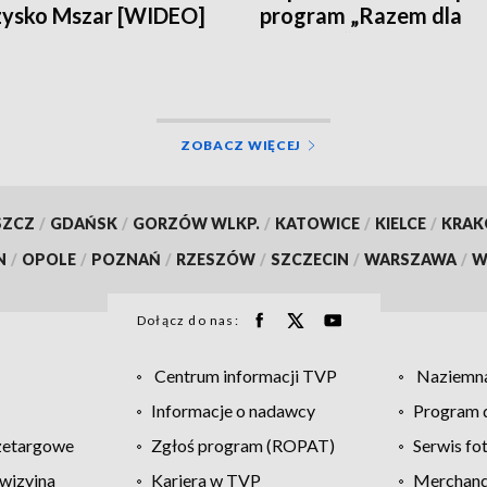
zysko Mszar [WIDEO]
program „Razem dla
Zdrowia” [WIDEO]
ZOBACZ WIĘCEJ
SZCZ
/
GDAŃSK
/
GORZÓW WLKP.
/
KATOWICE
/
KIELCE
/
KRA
N
/
OPOLE
/
POZNAŃ
/
RZESZÓW
/
SZCZECIN
/
WARSZAWA
/
W
Dołącz do nas:
Centrum informacji TVP
Naziemna
Informacje o nadawcy
Program d
zetargowe
Zgłoś program (ROPAT)
Serwis fo
wizyjna
Kariera w TVP
Merchandi