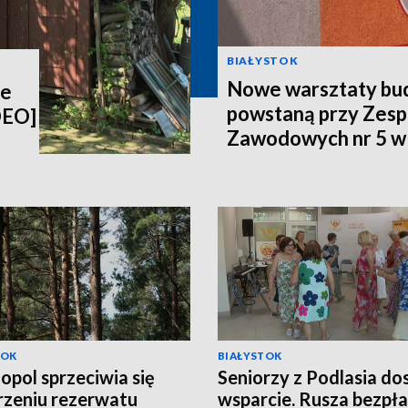
BIAŁYSTOK
Nowe warsztaty bu
ie
powstaną przy Zesp
DEO]
Zawodowych nr 5 w
[WIDEO]
TOK
BIAŁYSTOK
opol sprzeciwia się
Seniorzy z Podlasia do
zeniu rezerwatu
wsparcie. Rusza bezpł