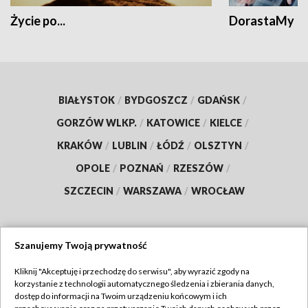
Życie po...
DorastaMy
BIAŁYSTOK
/
BYDGOSZCZ
/
GDAŃSK
/
GORZÓW WLKP.
/
KATOWICE
/
KIELCE
/
KRAKÓW
/
LUBLIN
/
ŁÓDŹ
/
OLSZTYN
/
OPOLE
/
POZNAŃ
/
RZESZÓW
/
SZCZECIN
/
WARSZAWA
/
WROCŁAW
Szanujemy Twoją prywatność
Dołącz do nas:
Kliknij "Akceptuję i przechodzę do serwisu", aby wyrazić zgody na
korzystanie z technologii automatycznego śledzenia i zbierania danych,
TVP
dostęp do informacji na Twoim urządzeniu końcowym i ich