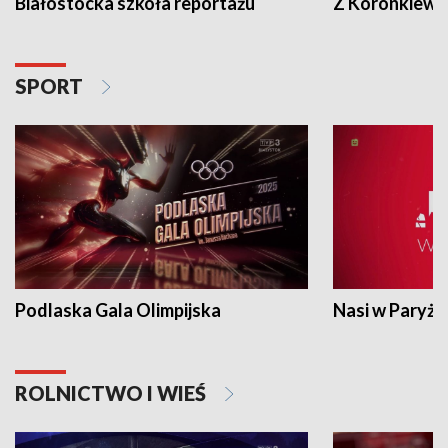
Białostocka szkoła reportażu
Z Koronkiewic
SPORT
Podlaska Gala Olimpijska
Nasi w Paryżu
ROLNICTWO I WIEŚ