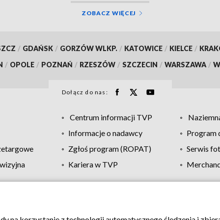
ZOBACZ WIĘCEJ
SZCZ
/
GDAŃSK
/
GORZÓW WLKP.
/
KATOWICE
/
KIELCE
/
KRA
N
/
OPOLE
/
POZNAŃ
/
RZESZÓW
/
SZCZECIN
/
WARSZAWA
/
W
Dołącz do nas:
Centrum informacji TVP
Naziemna
Informacje o nadawcy
Program d
zetargowe
Zgłoś program (ROPAT)
Serwis fo
wizyjna
Kariera w TVP
Merchandi
Polityka prywatności
Moje zgody
Pomoc
Biuro re
ody na korzystanie z technologii automatycznego śledzenia i zbie