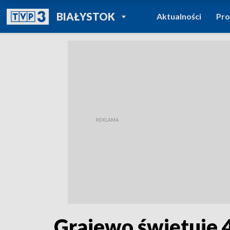
POWRÓT DO
BIAŁYSTOK
Aktualności
Pr
TVP REGIONY
Grajewo świętuje 4