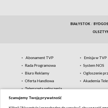
BIAŁYSTOK
/
BYDGO
OLSZTY
Abonament TVP
Emisja w TVP
Rada Programowa
System NOS
Biuro Reklamy
Ogłoszenie pr
Oferta Handlowa
Akademia Tele
Telegazeta ogłoszenia
Szanujemy Twoją prywatność
Regulamin TVP
Kliknij "Akceptuję i przechodzę do serwisu", aby wyrazić zg