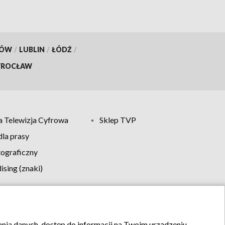
KÓW
/
LUBLIN
/
ŁÓDŹ
/
ROCŁAW
 Telewizja Cyfrowa
Sklep TVP
la prasy
tograficzny
sing (znaki)
klamy
Kontakt
rania danych, dostęp do informacji na Twoim urządzeniu