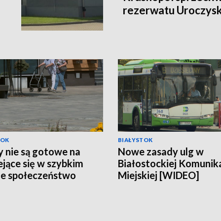
rezerwatu Uroczys
TOK
BIAŁYSTOK
 nie są gotowe na
Nowe zasady ulg w
ejące się w szybkim
Białostockiej Komunika
e społeczeństwo
Miejskiej [WIDEO]
EO]