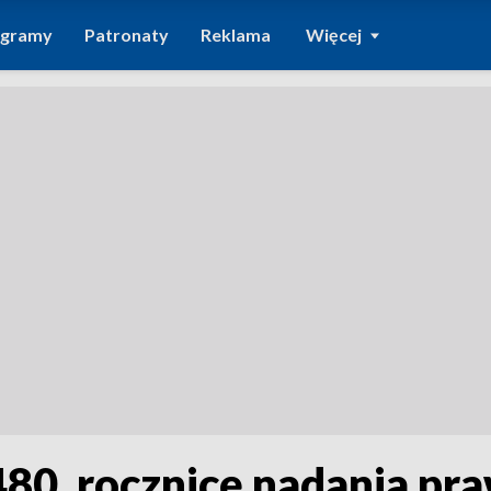
ogramy
Patronaty
Reklama
Więcej
80. rocznicę nadania pra