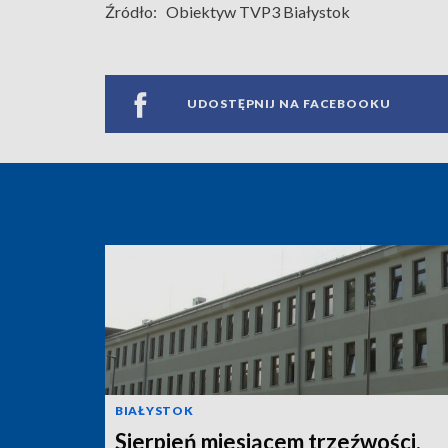
Źródło:
Obiektyw TVP3 Białystok
UDOSTĘPNIJ NA FACEBOOKU
BIAŁYSTOK
Sierpień miesiącem trzeźwości.