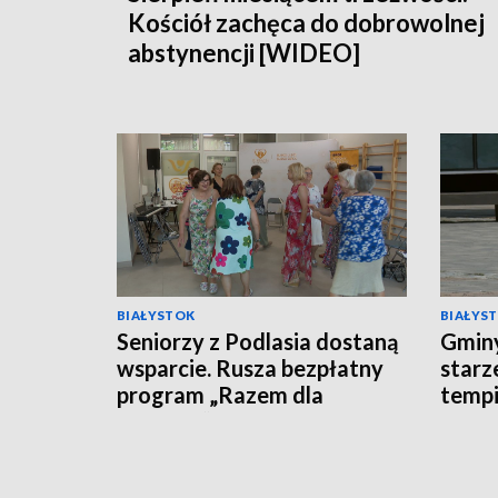
Kościół zachęca do dobrowolnej
abstynencji [WIDEO]
BIAŁYSTOK
BIAŁYS
Seniorzy z Podlasia dostaną
Gminy
wsparcie. Rusza bezpłatny
starz
program „Razem dla
tempi
Zdrowia” [WIDEO]
[WID