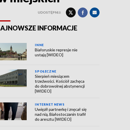
UDOSTĘPNIJ:
AJNOWSZE INFORMACJE
INNE
Białoruskie represje nie
ustają [WIDEO]
SPOŁECZNE
Sierpień miesiącem
trzeźwości. Kościół zachęca
do dobrowolnej abstynencji
[WIDEO]
INTERNET NEWS
Uwięził partnerkę i znęcał się
nad nią. Białostoczanin trafił
do aresztu [WIDEO]