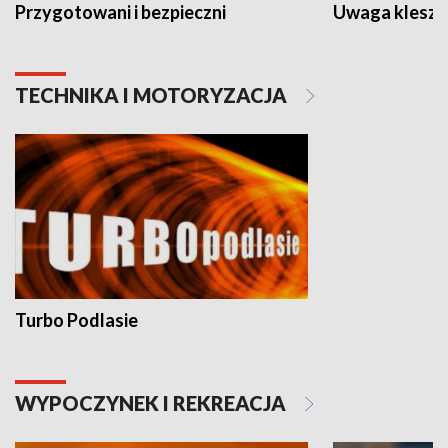
Przygotowani i bezpieczni
Uwaga kleszc
TECHNIKA I MOTORYZACJA
Turbo Podlasie
WYPOCZYNEK I REKREACJA