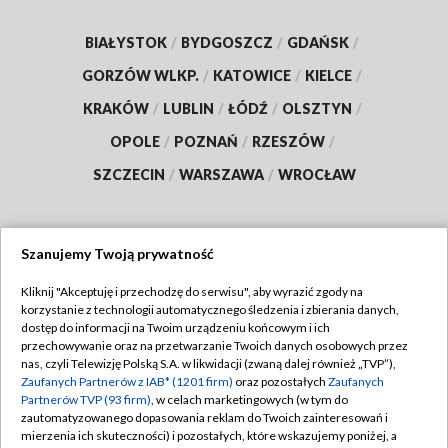
BIAŁYSTOK
/
BYDGOSZCZ
/
GDAŃSK
/
GORZÓW WLKP.
/
KATOWICE
/
KIELCE
/
KRAKÓW
/
LUBLIN
/
ŁÓDŹ
/
OLSZTYN
/
OPOLE
/
POZNAŃ
/
RZESZÓW
/
SZCZECIN
/
WARSZAWA
/
WROCŁAW
Szanujemy Twoją prywatność
Dołącz do nas:
Kliknij "Akceptuję i przechodzę do serwisu", aby wyrazić zgody na
korzystanie z technologii automatycznego śledzenia i zbierania danych,
TVP
dostęp do informacji na Twoim urządzeniu końcowym i ich
Abonament TVP
przechowywanie oraz na przetwarzanie Twoich danych osobowych przez
Regulamin TVP
nas, czyli Telewizję Polską S.A. w likwidacji (zwaną dalej również „TVP”),
Emisja w TVP
Polityka prywatności
Zaufanych Partnerów z IAB* (1201 firm)
oraz pozostałych
Zaufanych
Partnerów TVP (93 firm)
, w celach marketingowych (w tym do
Centrum informacji TVP
Moje zgody
zautomatyzowanego dopasowania reklam do Twoich zainteresowań i
mierzenia ich skuteczności) i pozostałych, które wskazujemy poniżej, a
Naziemna Telewizja Cyfrowa
Pomoc