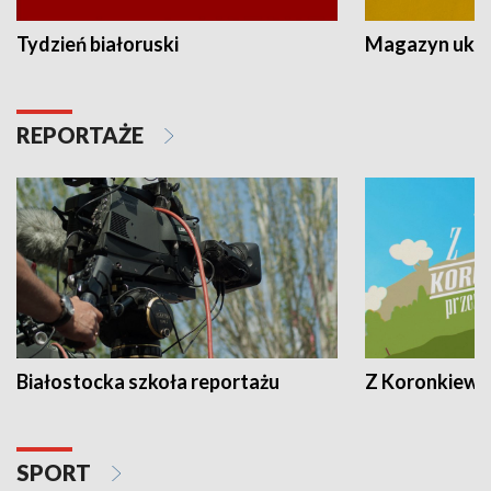
Tydzień białoruski
Magazyn ukra
REPORTAŻE
Białostocka szkoła reportażu
Z Koronkiewic
SPORT