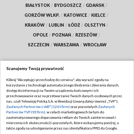
BIAŁYSTOK
/
BYDGOSZCZ
/
GDAŃSK
/
GORZÓW WLKP.
/
KATOWICE
/
KIELCE
/
KRAKÓW
/
LUBLIN
/
ŁÓDŹ
/
OLSZTYN
/
OPOLE
/
POZNAŃ
/
RZESZÓW
/
SZCZECIN
/
WARSZAWA
/
WROCŁAW
Szanujemy Twoją prywatność
Dołącz do nas:
Kliknij "Akceptuję i przechodzę do serwisu", aby wyrazić zgody na
korzystanie z technologii automatycznego śledzenia i zbierania danych,
TVP
dostęp do informacji na Twoim urządzeniu końcowym i ich
Abonament TVP
przechowywanie oraz na przetwarzanie Twoich danych osobowych przez
Regulamin TVP
nas, czyli Telewizję Polską S.A. w likwidacji (zwaną dalej również „TVP”),
Emisja w TVP
Polityka prywatności
Zaufanych Partnerów z IAB* (1201 firm)
oraz pozostałych
Zaufanych
Partnerów TVP (93 firm)
, w celach marketingowych (w tym do
Centrum informacji TVP
Moje zgody
zautomatyzowanego dopasowania reklam do Twoich zainteresowań i
mierzenia ich skuteczności) i pozostałych, które wskazujemy poniżej, a
Naziemna Telewizja Cyfrowa
Pomoc
także zgody na udostępnianie przez nas identyfikatora PPID do Google.