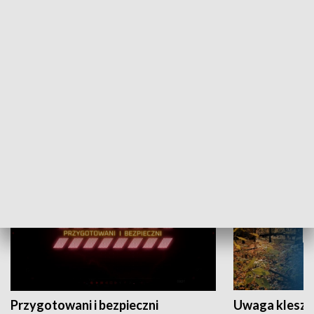
Grajmy Swoje
Białostocki Te
NAUKA I EDUKACJA
Przygotowani i bezpieczni
Uwaga kleszc