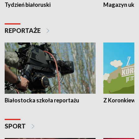
Tydzień białoruski
Magazyn ukra
REPORTAŻE
Białostocka szkoła reportażu
Z Koronkiewic
SPORT