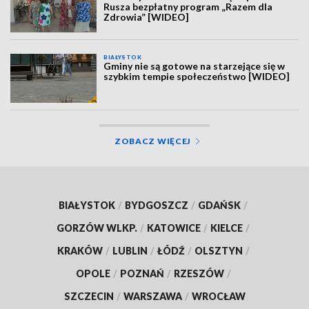
Rusza bezpłatny program „Razem dla
Zdrowia” [WIDEO]
BIAŁYSTOK
Gminy nie są gotowe na starzejące się w
szybkim tempie społeczeństwo [WIDEO]
ZOBACZ WIĘCEJ
BIAŁYSTOK
/
BYDGOSZCZ
/
GDAŃSK
/
GORZÓW WLKP.
/
KATOWICE
/
KIELCE
/
KRAKÓW
/
LUBLIN
/
ŁÓDŹ
/
OLSZTYN
/
OPOLE
/
POZNAŃ
/
RZESZÓW
/
SZCZECIN
/
WARSZAWA
/
WROCŁAW