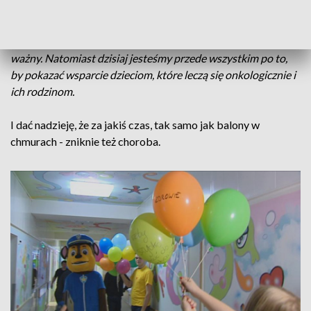
Jak powiedziała Krystyna Skrzycka z Fundacji "Pomóż Im" -
Potrzebujemy wsparcia, jeden procent jest dla nas bardzo
ważny. Natomiast dzisiaj jesteśmy przede wszystkim po to,
by pokazać wsparcie dzieciom, które leczą się onkologicznie i
ich rodzinom.
I dać nadzieję, że za jakiś czas, tak samo jak balony w
chmurach - zniknie też choroba.