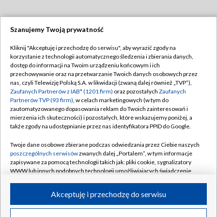
Szanujemy Twoją prywatność
Dołącz do nas:
Kliknij "Akceptuję i przechodzę do serwisu", aby wyrazić zgody na
korzystanie z technologii automatycznego śledzenia i zbierania danych,
TVP
dostęp do informacji na Twoim urządzeniu końcowym i ich
Abonament TVP
przechowywanie oraz na przetwarzanie Twoich danych osobowych przez
Regulamin TVP
nas, czyli Telewizję Polską S.A. w likwidacji (zwaną dalej również „TVP”),
Emisja w TVP
Polityka prywatności
Zaufanych Partnerów z IAB* (1201 firm)
oraz pozostałych
Zaufanych
Partnerów TVP (93 firm)
, w celach marketingowych (w tym do
Centrum informacji TVP
Moje zgody
zautomatyzowanego dopasowania reklam do Twoich zainteresowań i
mierzenia ich skuteczności) i pozostałych, które wskazujemy poniżej, a
Naziemna Telewizja Cyfrowa
Pomoc
także zgody na udostępnianie przez nas identyfikatora PPID do Google.
Sklep TVP
Biuro reklamy
Twoje dane osobowe zbierane podczas odwiedzania przez Ciebie naszych
Rada Programowa
Kontakt
poszczególnych serwisów
zwanych dalej „Portalem”, w tym informacje
zapisywane za pomocą technologii takich jak: pliki cookie, sygnalizatory
System NOS
WWW lub innych podobnych technologii umożliwiających świadczenie
dopasowanych i bezpiecznych usług, personalizację treści oraz reklam,
Informacje o nadawcy
Kanały
udostępnianie funkcji mediów społecznościowych oraz analizowanie
Akceptuję i przechodzę do serwisu
ruchu w Internecie.
Program dla prasy
©2026 Telewizja Polska S.A. w likwidacji
Biuro Reklamy
Twoje dane osobowe zbierane podczas odwiedzania przez Ciebie