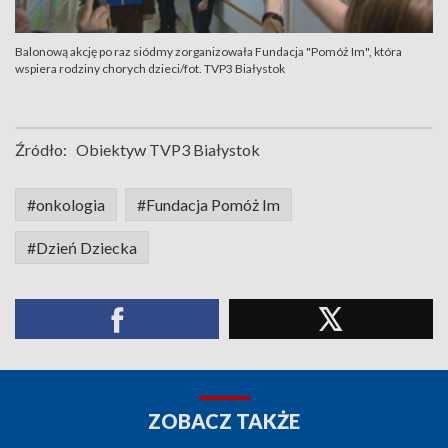
Balonową akcję po raz siódmy zorganizowała Fundacja "Pomóż Im", która
wspiera rodziny chorych dzieci/fot. TVP3 Białystok
Źródło:
Obiektyw TVP3 Białystok
#onkologia
#Fundacja Pomóż Im
#Dzień Dziecka
ZOBACZ TAKŻE