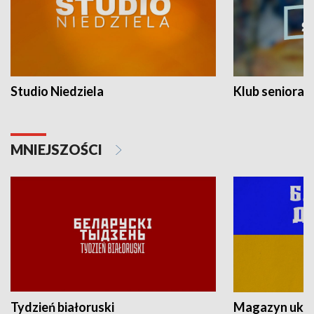
Studio Niedziela
Klub seniora
MNIEJSZOŚCI
Tydzień białoruski
Magazyn ukra