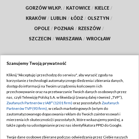
GORZÓW WLKP.
/
KATOWICE
/
KIELCE
/
KRAKÓW
/
LUBLIN
/
ŁÓDŹ
/
OLSZTYN
/
OPOLE
/
POZNAŃ
/
RZESZÓW
/
SZCZECIN
/
WARSZAWA
/
WROCŁAW
Szanujemy Twoją prywatność
Dołącz do nas:
Kliknij "Akceptuję i przechodzę do serwisu", aby wyrazić zgody na
korzystanie z technologii automatycznego śledzenia i zbierania danych,
TVP
dostęp do informacji na Twoim urządzeniu końcowym i ich
Abonament TVP
przechowywanie oraz na przetwarzanie Twoich danych osobowych przez
Regulamin TVP
nas, czyli Telewizję Polską S.A. w likwidacji (zwaną dalej również „TVP”),
Emisja w TVP
Polityka prywatności
Zaufanych Partnerów z IAB* (1201 firm)
oraz pozostałych
Zaufanych
Partnerów TVP (93 firm)
, w celach marketingowych (w tym do
Centrum informacji TVP
Moje zgody
zautomatyzowanego dopasowania reklam do Twoich zainteresowań i
mierzenia ich skuteczności) i pozostałych, które wskazujemy poniżej, a
Naziemna Telewizja Cyfrowa
Pomoc
także zgody na udostępnianie przez nas identyfikatora PPID do Google.
Sklep TVP
Biuro reklamy
Twoje dane osobowe zbierane podczas odwiedzania przez Ciebie naszych