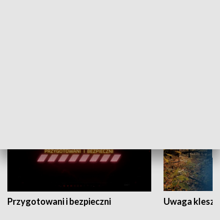
Grajmy Swoje
Białostocki Te
NAUKA I EDUKACJA
Przygotowani i bezpieczni
Uwaga kleszc