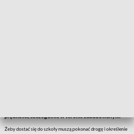
Bezpiecznie na drodze/fot. TVP3 Białystok
Zamiast mandatów były serduszka, ale nie te
walentynkowe tylko z apelem do kierowców.
Policjanci z Łomży zaprosili dzieci ze szkoły w
Wygodzie, która znajduje się przy drodze krajowej
nr 63, do wspólnej akcji. Tłumaczyli uczniom, jak
bezpiecznie zachować się na drodze i na przejściu,
natomiast kierowców mundurowi i uczniowie prosili
o przestrzeganie przepisów i zmniejszanie
prędkości, szczególnie w terenie zabudowanym.
Żeby dostać się do szkoły muszą pokonać drogę i określenie