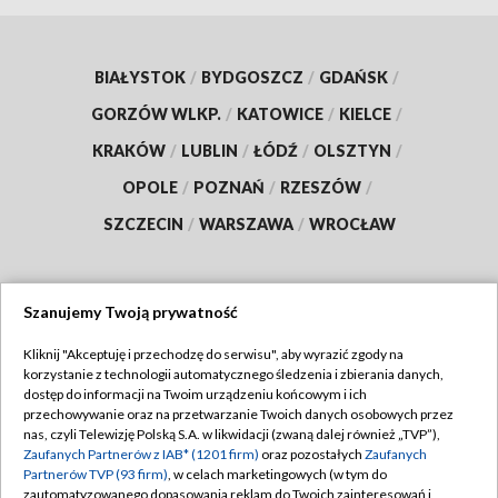
BIAŁYSTOK
/
BYDGOSZCZ
/
GDAŃSK
/
GORZÓW WLKP.
/
KATOWICE
/
KIELCE
/
KRAKÓW
/
LUBLIN
/
ŁÓDŹ
/
OLSZTYN
/
OPOLE
/
POZNAŃ
/
RZESZÓW
/
SZCZECIN
/
WARSZAWA
/
WROCŁAW
Szanujemy Twoją prywatność
Dołącz do nas:
Kliknij "Akceptuję i przechodzę do serwisu", aby wyrazić zgody na
korzystanie z technologii automatycznego śledzenia i zbierania danych,
TVP
dostęp do informacji na Twoim urządzeniu końcowym i ich
Abonament TVP
przechowywanie oraz na przetwarzanie Twoich danych osobowych przez
Regulamin TVP
nas, czyli Telewizję Polską S.A. w likwidacji (zwaną dalej również „TVP”),
Emisja w TVP
Polityka prywatności
Zaufanych Partnerów z IAB* (1201 firm)
oraz pozostałych
Zaufanych
Partnerów TVP (93 firm)
, w celach marketingowych (w tym do
Centrum informacji TVP
Moje zgody
zautomatyzowanego dopasowania reklam do Twoich zainteresowań i