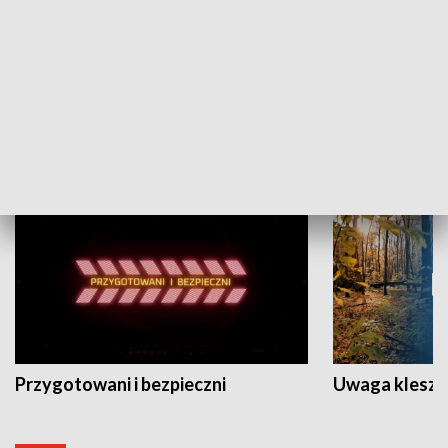
Grajmy Swoje
Białostocki Te
NAUKA I EDUKACJA
Przygotowani i bezpieczni
Uwaga kleszc