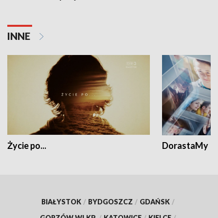
INNE
Życie po...
DorastaMy
BIAŁYSTOK
/
BYDGOSZCZ
/
GDAŃSK
/
GORZÓW WLKP.
/
KATOWICE
/
KIELCE
/