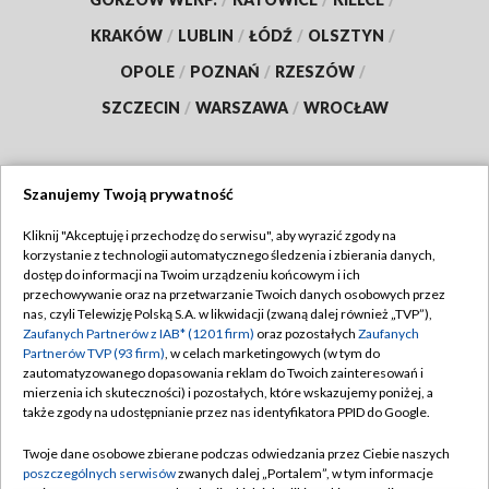
KRAKÓW
/
LUBLIN
/
ŁÓDŹ
/
OLSZTYN
/
OPOLE
/
POZNAŃ
/
RZESZÓW
/
SZCZECIN
/
WARSZAWA
/
WROCŁAW
Szanujemy Twoją prywatność
Dołącz do nas:
Kliknij "Akceptuję i przechodzę do serwisu", aby wyrazić zgody na
korzystanie z technologii automatycznego śledzenia i zbierania danych,
TVP
dostęp do informacji na Twoim urządzeniu końcowym i ich
Abonament TVP
przechowywanie oraz na przetwarzanie Twoich danych osobowych przez
Regulamin TVP
nas, czyli Telewizję Polską S.A. w likwidacji (zwaną dalej również „TVP”),
Emisja w TVP
Polityka prywatności
Zaufanych Partnerów z IAB* (1201 firm)
oraz pozostałych
Zaufanych
Partnerów TVP (93 firm)
, w celach marketingowych (w tym do
Centrum informacji TVP
Moje zgody
zautomatyzowanego dopasowania reklam do Twoich zainteresowań i
mierzenia ich skuteczności) i pozostałych, które wskazujemy poniżej, a
Naziemna Telewizja Cyfrowa
Pomoc
także zgody na udostępnianie przez nas identyfikatora PPID do Google.
Sklep TVP
Biuro reklamy
Twoje dane osobowe zbierane podczas odwiedzania przez Ciebie naszych
Rada Programowa
Kontakt
poszczególnych serwisów
zwanych dalej „Portalem”, w tym informacje