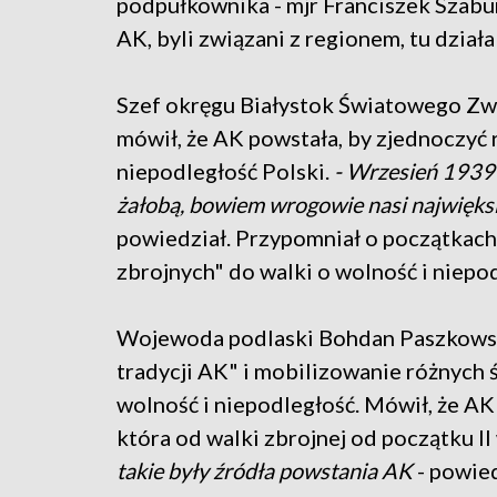
podpułkownika - mjr Franciszek Szabu
AK, byli związani z regionem, tu działal
Szef okręgu Białystok Światowego Zw
mówił, że AK powstała, by zjednoczyć 
niepodległość Polski.
- Wrzesień 1939 
żałobą, bowiem wrogowie nasi najwięksi 
powiedział. Przypomniał o początkac
zbrojnych" do walki o wolność i niepo
Wojewoda podlaski Bohdan Paszkowsk
tradycji AK" i mobilizowanie różnych 
wolność i niepodległość. Mówił, że AK
która od walki zbrojnej od początku II
takie były źródła powstania AK
- powied