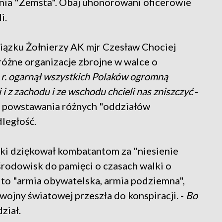
nia "Zemsta". Obaj uhonorowani oficerowie
i.
iązku Żołnierzy AK mjr Czesław Chociej
różne organizacje zbrojne w walce o
r. ogarnął wszystkich Polaków ogromną
i z zachodu i ze wschodu chcieli nas zniszczyć
-
h powstawania różnych "oddziałów
dległość.
i dziękował kombatantom za "niesienie
środowisk do pamięci o czasach walki o
 to "armia obywatelska, armia podziemna",
 wojny światowej przeszła do konspiracji. -
Bo
ział.