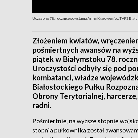
Uczczono 78. rocznicę powstania Armii Krajowej/fot. TVP3 Biały
Złożeniem kwiatów, wręczenie
pośmiertnych awansów na wyżs
piątek w Białymstoku 78. roczn
Uroczystości odbyły się pod po
kombatanci, władze wojewódzkie
Białostockiego Pułku Rozpozna
Obrony Terytorialnej, harcerze,
radni.
Pośmiertnie, na wyższe stopnie wojsk
stopnia pułkownika został awansowany