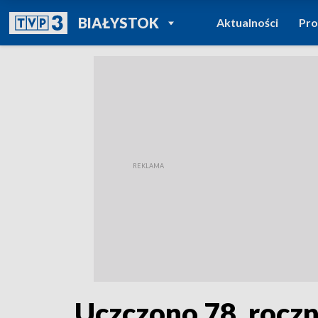
POWRÓT DO
BIAŁYSTOK
Aktualności
Pr
TVP REGIONY
Uczczono 78. roczn