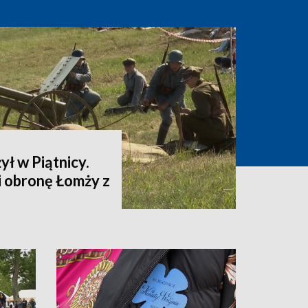
ył w Piątnicy.
i obronę Łomży z