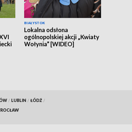
BIAŁYSTOK
Lokalna odsłona
 XVI
ogólnopolskiej akcji „Kwiaty
ecki
Wołynia” [WIDEO]
KÓW
/
LUBLIN
/
ŁÓDŹ
/
ROCŁAW