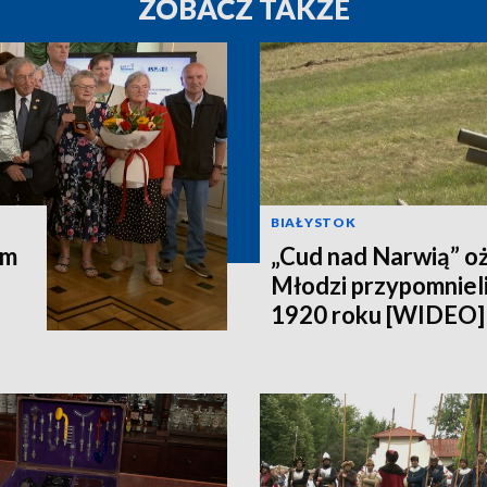
ZOBACZ TAKŻE
BIAŁYSTOK
em
„Cud nad Narwią” oż
Młodzi przypomniel
1920 roku [WIDEO]