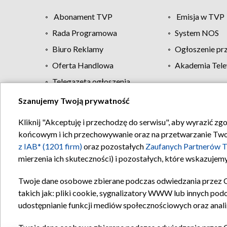
Abonament TVP
Emisja w TVP
Rada Programowa
System NOS
Biuro Reklamy
Ogłoszenie pr
Oferta Handlowa
Akademia Tele
Telegazeta ogłoszenia
Szanujemy Twoją prywatność
Regulamin TVP
Kliknij "Akceptuję i przechodzę do serwisu", aby wyrazić zg
końcowym i ich przechowywanie oraz na przetwarzanie Twoich
z IAB* (1201 firm)
oraz pozostałych
Zaufanych Partnerów T
mierzenia ich skuteczności) i pozostałych, które wskazujemy
Twoje dane osobowe zbierane podczas odwiedzania przez 
takich jak: pliki cookie, sygnalizatory WWW lub innych pod
udostępnianie funkcji mediów społecznościowych oraz anali