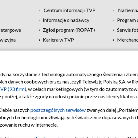
Centrum informacji TVP
Naziemna
Informacje o nadawcy
Program d
zetargowe
Zgłoś program (ROPAT)
Serwis fo
wizyjna
Kariera w TVP
Merchandi
Polityka prywatności
Moje zgody
Pomoc
Biuro re
ody na korzystanie z technologii automatycznego śledzenia i zbie
 danych osobowych przez nas, czyli Telewizję Polską S.A. w likw
VP (93 firm)
, w celach marketingowych (w tym do zautomatyzow
 poniżej, a także zgody na udostępnianie przez nas identyfikator
Ciebie naszych
poszczególnych serwisów
zwanych dalej „Portalem
obnych technologii umożliwiających świadczenie dopasowanych i be
zowanie ruchu w Internecie.