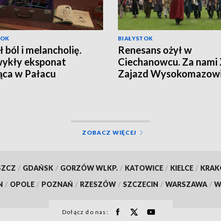
TOK
BIAŁYSTOK
ł ból i melancholię.
Renesans ożył w
ykły eksponat
Ciechanowcu. Za nami
ąca w Pałacu
Zajazd Wysokomazowi
ckich [WIDEO]
[WIDEO]
ZOBACZ WIĘCEJ
SZCZ
/
GDAŃSK
/
GORZÓW WLKP.
/
KATOWICE
/
KIELCE
/
KRA
N
/
OPOLE
/
POZNAŃ
/
RZESZÓW
/
SZCZECIN
/
WARSZAWA
/
W
Dołącz do nas: