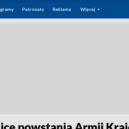
ogramy
Patronaty
Reklama
Więcej
icę powstania Armii Kra