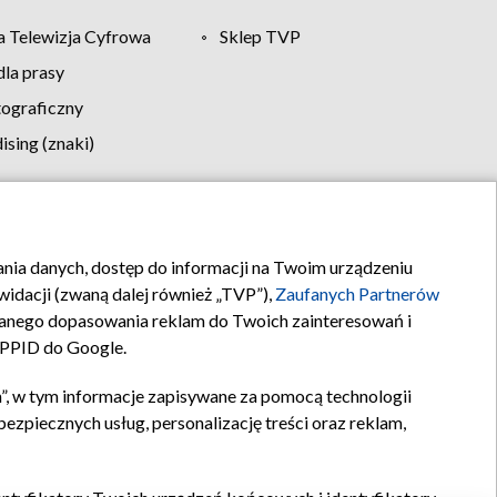
 Telewizja Cyfrowa
Sklep TVP
la prasy
tograficzny
sing (znaki)
klamy
Kontakt
rania danych, dostęp do informacji na Twoim urządzeniu
idacji (zwaną dalej również „TVP”),
Zaufanych Partnerów
anego dopasowania reklam do Twoich zainteresowań i
a PPID do Google.
”, w tym informacje zapisywane za pomocą technologii
zpiecznych usług, personalizację treści oraz reklam,