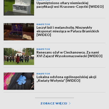
Upamiętniono ofiary niemieckiej
pacyfikacji wsi Krasowo-Częstki [WIDEO]
BIAŁYSTOK
Leczył ból i melancholię. Niezwykły
eksponat miesiąca w Pałacu Branickich
[WIDEO]
BIAŁYSTOK
Renesans ożył w Ciechanowcu. Za nami
XVI Zajazd Wysokomazowiecki [WIDEO]
BIAŁYSTOK
Lokalna odsłona ogólnopolskiej akcji
„Kwiaty Wołynia” [WIDEO]
ZOBACZ WIĘCEJ