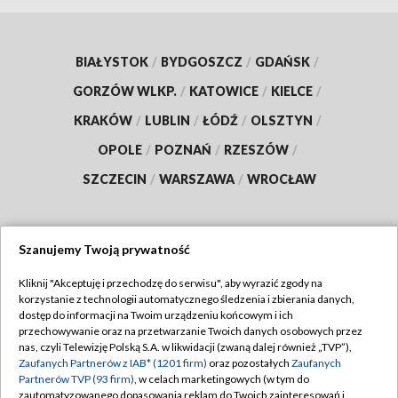
BIAŁYSTOK
/
BYDGOSZCZ
/
GDAŃSK
/
GORZÓW WLKP.
/
KATOWICE
/
KIELCE
/
KRAKÓW
/
LUBLIN
/
ŁÓDŹ
/
OLSZTYN
/
OPOLE
/
POZNAŃ
/
RZESZÓW
/
SZCZECIN
/
WARSZAWA
/
WROCŁAW
Szanujemy Twoją prywatność
Dołącz do nas:
Kliknij "Akceptuję i przechodzę do serwisu", aby wyrazić zgody na
korzystanie z technologii automatycznego śledzenia i zbierania danych,
TVP
dostęp do informacji na Twoim urządzeniu końcowym i ich
Abonament TVP
przechowywanie oraz na przetwarzanie Twoich danych osobowych przez
Regulamin TVP
nas, czyli Telewizję Polską S.A. w likwidacji (zwaną dalej również „TVP”),
Emisja w TVP
Polityka prywatności
Zaufanych Partnerów z IAB* (1201 firm)
oraz pozostałych
Zaufanych
Partnerów TVP (93 firm)
, w celach marketingowych (w tym do
Centrum informacji TVP
Moje zgody
zautomatyzowanego dopasowania reklam do Twoich zainteresowań i