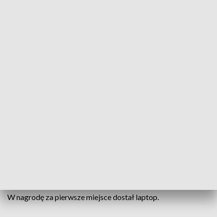
Roman Dmowski był politykiem i publicystą w okresie międzywojennym/fot.
TVP3 Białystok
Finaliści VIII Konkursu Wiedzy Patriotycznej o
Romanie Dmowskim odebrali w Białymstoku
nagrody. Konkurs na najlepszy esej odbywa się co
roku i jest skierowany do uczniów szkół
podstawowych i średnich.
Konkurs Wiedzy Patriotycznej wygrał Piotr Pisarek z Łodzi.
W nagrodę za pierwsze miejsce dostał laptop.