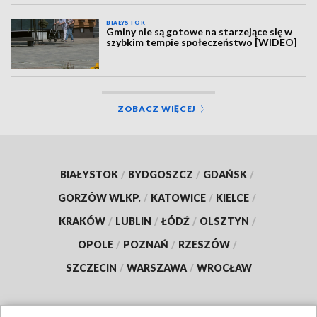
BIAŁYSTOK
Gminy nie są gotowe na starzejące się w
szybkim tempie społeczeństwo [WIDEO]
ZOBACZ WIĘCEJ
BIAŁYSTOK
/
BYDGOSZCZ
/
GDAŃSK
/
GORZÓW WLKP.
/
KATOWICE
/
KIELCE
/
KRAKÓW
/
LUBLIN
/
ŁÓDŹ
/
OLSZTYN
/
OPOLE
/
POZNAŃ
/
RZESZÓW
/
SZCZECIN
/
WARSZAWA
/
WROCŁAW