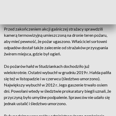
Pożar od godziny 4.00 gasiło ponad 80 strażaków zarówno z
Państwowej, jak i z Ochotniczej Straży Pożarnej –
poinformował Ostrowski.
Przed zakończeniem akcji gaśniczej strażacy sprawdzili
kamerą termowizyjną umieszczoną na dronie teren pożaru,
aby mieć pewność, że pożar ugaszono. Właściciel sortowni
odpadów dostał także zalecenie od strażaków przysypania
żwirem miejsca, gdzie był ogień.
Do pożarów hałd w Studziankach dochodziło już
wielokrotnie. Ostatni wybuchł w grudniu 2019 r. Hałda paliła
się też w listopadzie i w czerwcu (śledztwo umorzono).
Największy wybuchł w 2012 r. Jego gaszenie trwało osiem
dni. Powołani wtedy w śledztwie prokuratury biegli uznali, że
przyczyną było umyślne podpalenie. Sprawców nie udało się
jednak ustalić i śledztwo umorzono.
Były podejmowane próby administracyjnego zamknięcia