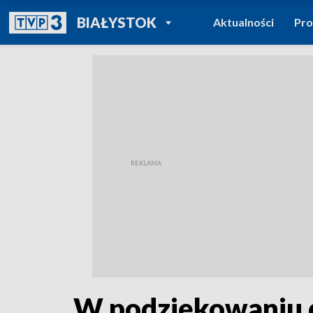
POWRÓT DO
BIAŁYSTOK
Aktualności
Pr
TVP REGIONY
W podziękowaniu d