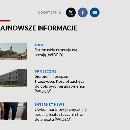
UDOSTĘPNIJ:
AJNOWSZE INFORMACJE
INNE
Białoruskie represje nie
ustają [WIDEO]
SPOŁECZNE
Sierpień miesiącem
trzeźwości. Kościół zachęca
do dobrowolnej abstynencji
[WIDEO]
INTERNET NEWS
Uwięził partnerkę i znęcał się
nad nią. Białostoczanin trafił
do aresztu [WIDEO]