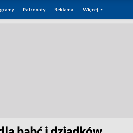
ogramy
Patronaty
Reklama
Więcej
la babć i dziadków