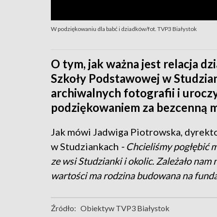
W podziękowaniu dla babć i dziadków/fot. TVP3 Białystok
O tym, jak ważna jest relacja 
Szkoły Podstawowej w Studzia
archiwalnych fotografii i urocz
podziękowaniem za bezcenną mił
Jak mówi Jadwiga Piotrowska, dyrekt
w Studziankach
- Chcieliśmy pogłębić 
ze wsi Studzianki i okolic. Zależało nam
wartości ma rodzina budowana na funda
Źródło:
Obiektyw TVP3 Białystok