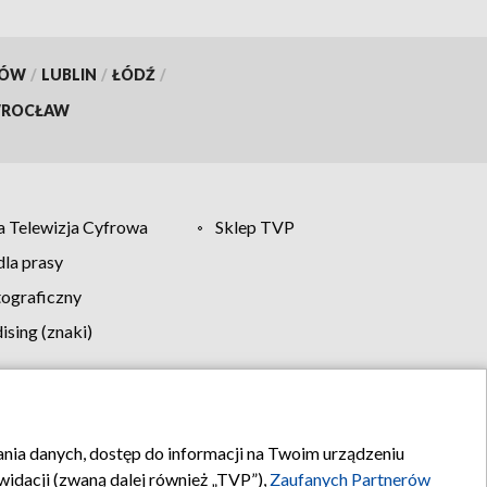
KÓW
/
LUBLIN
/
ŁÓDŹ
/
ROCŁAW
 Telewizja Cyfrowa
Sklep TVP
la prasy
tograficzny
sing (znaki)
klamy
Kontakt
rania danych, dostęp do informacji na Twoim urządzeniu
idacji (zwaną dalej również „TVP”),
Zaufanych Partnerów