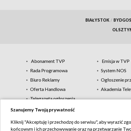
BIAŁYSTOK
/
BYDGO
OLSZTY
Abonament TVP
Emisja w TVP
Rada Programowa
System NOS
Biuro Reklamy
Ogłoszenie pr
Oferta Handlowa
Akademia Tele
Telegazeta ogłoszenia
Szanujemy Twoją prywatność
Regulamin TVP
Kliknij "Akceptuję i przechodzę do serwisu", aby wyrazić zg
końcowym i ich przechowywanie oraz na przetwarzanie Twoich