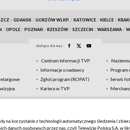
SZCZ
/
GDAŃSK
/
GORZÓW WLKP.
/
KATOWICE
/
KIELCE
/
KRA
N
/
OPOLE
/
POZNAŃ
/
RZESZÓW
/
SZCZECIN
/
WARSZAWA
/
W
Dołącz do nas:
Centrum informacji TVP
Naziemna
Informacje o nadawcy
Program d
zetargowe
Zgłoś program (ROPAT)
Serwis fo
wizyjna
Kariera w TVP
Merchandi
Polityka prywatności
Moje zgody
Pomoc
Biuro re
ody na korzystanie z technologii automatycznego śledzenia i zbie
 danych osobowych przez nas, czyli Telewizję Polską S.A. w likw