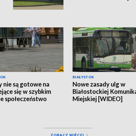
TOK
BIAŁYSTOK
 nie są gotowe na
Nowe zasady ulg w
ejące się w szybkim
Białostockiej Komunika
e społeczeństwo
Miejskiej [WIDEO]
EO]
ZOBACZ WIĘCEJ