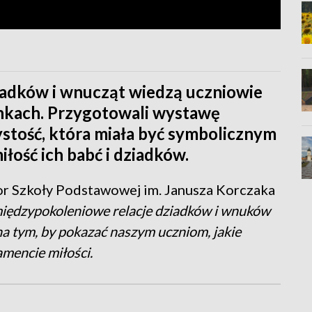
dziadków i wnucząt wiedzą uczniowie
nkach. Przygotowali wystawę
ystość, która miała być symbolicznym
ość ich babć i dziadków.
or Szkoły Podstawowej im. Janusza Korczaka
międzypokoleniowe relacje dziadków i wnuków
 na tym, by pokazać naszym uczniom, jakie
mencie miłości.