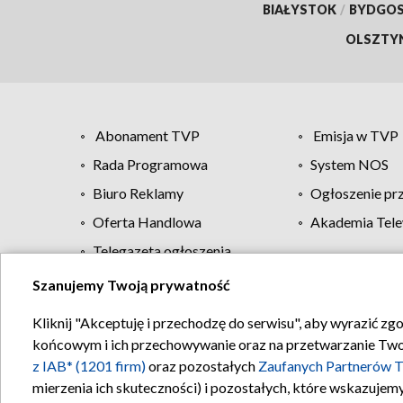
BIAŁYSTOK
/
BYDGO
OLSZTY
Abonament TVP
Emisja w TVP
Rada Programowa
System NOS
Biuro Reklamy
Ogłoszenie pr
Oferta Handlowa
Akademia Tele
Telegazeta ogłoszenia
Szanujemy Twoją prywatność
Regulamin TVP
Kliknij "Akceptuję i przechodzę do serwisu", aby wyrazić zg
końcowym i ich przechowywanie oraz na przetwarzanie Twoich
z IAB* (1201 firm)
oraz pozostałych
Zaufanych Partnerów T
mierzenia ich skuteczności) i pozostałych, które wskazujemy