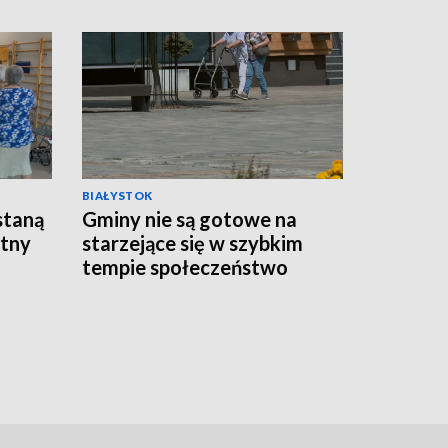
BIAŁYSTOK
staną
Gminy nie są gotowe na
atny
starzejące się w szybkim
tempie społeczeństwo
[WIDEO]