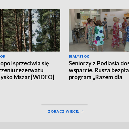
TOK
BIAŁYSTOK
opol sprzeciwia się
Seniorzy z Podlasia do
zeniu rezerwatu
wsparcie. Rusza bezpł
zysko Mszar [WIDEO]
program „Razem dla
Zdrowia” [WIDEO]
ZOBACZ WIĘCEJ