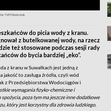
fot. TVP3 Białystok
eszkańców do picia wody z kranu.
gnował z butelkowanej wody, na rzecz
dzie też stosowane podczas sesji rady
kańców do bycia bardziej „eko”.
da z kranu w Suwałkach jest jedną z
 jakość to zasługa źródła, czyli wód
ak z Przedsiębiorstwa Wodociągów i
ystkie wymagania fizyko-chemiczne i
 spożycia, poza tym ma jeszcze inne dodatkowe
u, który jest korzystny dla zdrowia ludzkiego.