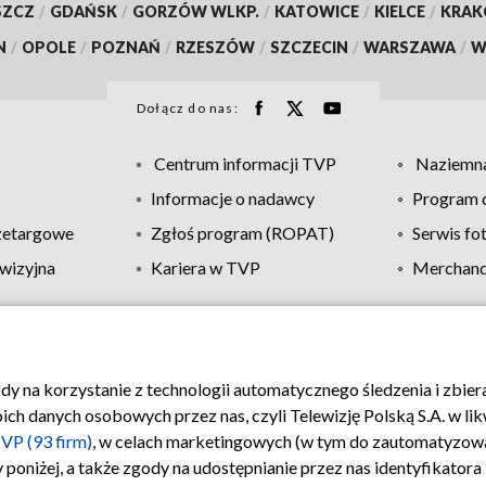
SZCZ
/
GDAŃSK
/
GORZÓW WLKP.
/
KATOWICE
/
KIELCE
/
KRA
N
/
OPOLE
/
POZNAŃ
/
RZESZÓW
/
SZCZECIN
/
WARSZAWA
/
W
Dołącz do nas:
Centrum informacji TVP
Naziemna
Informacje o nadawcy
Program d
zetargowe
Zgłoś program (ROPAT)
Serwis fo
wizyjna
Kariera w TVP
Merchandi
Polityka prywatności
Moje zgody
Pomoc
Biuro re
ody na korzystanie z technologii automatycznego śledzenia i zbie
 danych osobowych przez nas, czyli Telewizję Polską S.A. w likw
VP (93 firm)
, w celach marketingowych (w tym do zautomatyzow
 poniżej, a także zgody na udostępnianie przez nas identyfikator