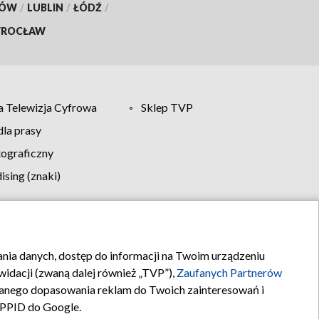
KÓW
/
LUBLIN
/
ŁÓDŹ
/
ROCŁAW
 Telewizja Cyfrowa
Sklep TVP
la prasy
tograficzny
sing (znaki)
klamy
Kontakt
rania danych, dostęp do informacji na Twoim urządzeniu
idacji (zwaną dalej również „TVP”),
Zaufanych Partnerów
anego dopasowania reklam do Twoich zainteresowań i
a PPID do Google.