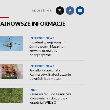
UDOSTĘPNIJ:
AJNOWSZE INFORMACJE
INTERNET NEWS
Incydent z wojskowym
śmigłowcem. Maszyna
zerwała przewody
energetyczne
INTERNET NEWS
Jagiellonia pokonała
Rangersów. Białostoczanie
odwrócili losy meczu
INNE
Zakaz wstępu do Leśnictwa
Kruszyniany - do połowy
września [WIDEO]