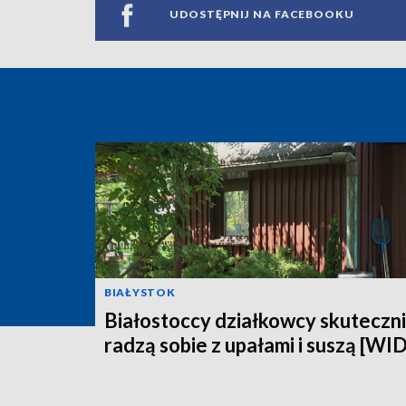
UDOSTĘPNIJ NA FACEBOOKU
BIAŁYSTOK
Białostoccy działkowcy skuteczn
radzą sobie z upałami i suszą [WI