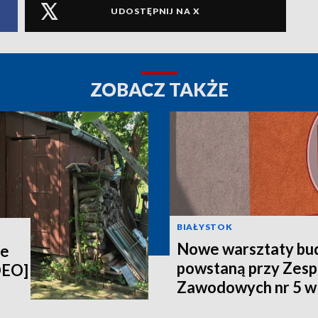
UDOSTĘPNIJ NA X
ZOBACZ TAKŻE
BIAŁYSTOK
Nowe warsztaty bu
ie
powstaną przy Zesp
DEO]
Zawodowych nr 5 w
[WIDEO]