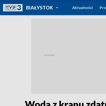
POWRÓT DO
BIAŁYSTOK
Aktualności
Pr
TVP REGIONY
Woda z kranu zdatn