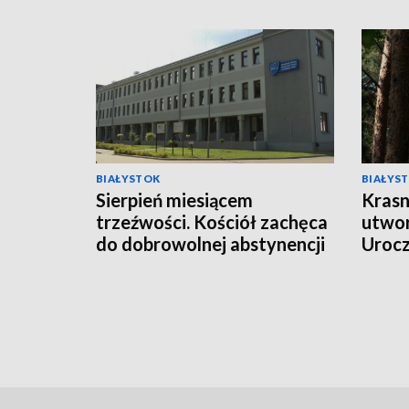
BIAŁYSTOK
BIAŁYS
Sierpień miesiącem
Krasn
trzeźwości. Kościół zachęca
utwor
do dobrowolnej abstynencji
Uroc
[WIDEO]