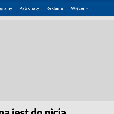
ogramy
Patronaty
Reklama
Więcej
a jest do picia