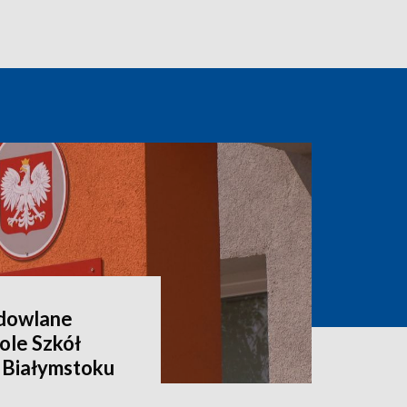
dowlane
ole Szkół
 Białymstoku