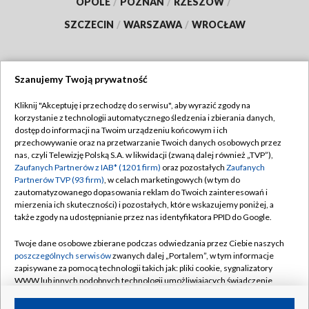
OPOLE
/
POZNAŃ
/
RZESZÓW
/
SZCZECIN
/
WARSZAWA
/
WROCŁAW
Szanujemy Twoją prywatność
Dołącz do nas:
Kliknij "Akceptuję i przechodzę do serwisu", aby wyrazić zgody na
korzystanie z technologii automatycznego śledzenia i zbierania danych,
TVP
dostęp do informacji na Twoim urządzeniu końcowym i ich
Abonament TVP
przechowywanie oraz na przetwarzanie Twoich danych osobowych przez
Regulamin TVP
nas, czyli Telewizję Polską S.A. w likwidacji (zwaną dalej również „TVP”),
Emisja w TVP
Polityka prywatności
Zaufanych Partnerów z IAB* (1201 firm)
oraz pozostałych
Zaufanych
Partnerów TVP (93 firm)
, w celach marketingowych (w tym do
Centrum informacji TVP
Moje zgody
zautomatyzowanego dopasowania reklam do Twoich zainteresowań i
mierzenia ich skuteczności) i pozostałych, które wskazujemy poniżej, a
Naziemna Telewizja Cyfrowa
Pomoc
także zgody na udostępnianie przez nas identyfikatora PPID do Google.
Sklep TVP
Biuro reklamy
Twoje dane osobowe zbierane podczas odwiedzania przez Ciebie naszych
Rada Programowa
Kontakt
poszczególnych serwisów
zwanych dalej „Portalem”, w tym informacje
zapisywane za pomocą technologii takich jak: pliki cookie, sygnalizatory
System NOS
WWW lub innych podobnych technologii umożliwiających świadczenie
dopasowanych i bezpiecznych usług, personalizację treści oraz reklam,
Informacje o nadawcy
Kanały
udostępnianie funkcji mediów społecznościowych oraz analizowanie