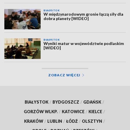
BIAŁYSTOK
W międzynarodowym gronie łączą siły dla
dobra planety [WIDEO]
BIAŁYSTOK
Wyniki matur w województwie podlaskim
[WIDEO]
ZOBACZ WIĘCEJ
BIAŁYSTOK
/
BYDGOSZCZ
/
GDAŃSK
/
GORZÓW WLKP.
/
KATOWICE
/
KIELCE
/
KRAKÓW
/
LUBLIN
/
ŁÓDŹ
/
OLSZTYN
/