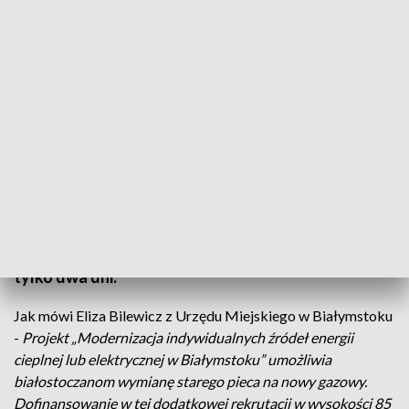
Białostoczanie mogą wymienić stary piec na nowy, gazowy/fot. TVP3 Białystok
Białostoczanie mogą wymienić stary piec na nowy,
gazowy. Miasto prowadzi dodatkową rekrutację na
wymianę kotłów. Na złożenie deklaracji zostały
tylko dwa dni.
Jak mówi Eliza Bilewicz z Urzędu Miejskiego w Białymstoku
-
Projekt „Modernizacja indywidualnych źródeł energii
cieplnej lub elektrycznej w Białymstoku” umożliwia
białostoczanom wymianę starego pieca na nowy gazowy.
Dofinansowanie w tej dodatkowej rekrutacji w wysokości 85