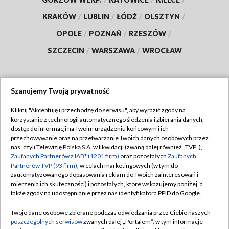
KRAKÓW
/
LUBLIN
/
ŁÓDŹ
/
OLSZTYN
/
OPOLE
/
POZNAŃ
/
RZESZÓW
/
SZCZECIN
/
WARSZAWA
/
WROCŁAW
Szanujemy Twoją prywatność
Dołącz do nas:
Kliknij "Akceptuję i przechodzę do serwisu", aby wyrazić zgody na
korzystanie z technologii automatycznego śledzenia i zbierania danych,
TVP
dostęp do informacji na Twoim urządzeniu końcowym i ich
Abonament TVP
przechowywanie oraz na przetwarzanie Twoich danych osobowych przez
Regulamin TVP
nas, czyli Telewizję Polską S.A. w likwidacji (zwaną dalej również „TVP”),
Emisja w TVP
Polityka prywatności
Zaufanych Partnerów z IAB* (1201 firm)
oraz pozostałych
Zaufanych
Partnerów TVP (93 firm)
, w celach marketingowych (w tym do
Centrum informacji TVP
Moje zgody
zautomatyzowanego dopasowania reklam do Twoich zainteresowań i
mierzenia ich skuteczności) i pozostałych, które wskazujemy poniżej, a
Naziemna Telewizja Cyfrowa
Pomoc
także zgody na udostępnianie przez nas identyfikatora PPID do Google.
Sklep TVP
Biuro reklamy
Twoje dane osobowe zbierane podczas odwiedzania przez Ciebie naszych
Rada Programowa
Kontakt
poszczególnych serwisów
zwanych dalej „Portalem”, w tym informacje