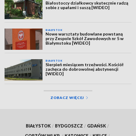
Białostoccy działkowcy skutecznie radzą
sobie z upałami i suszą [WIDEO]
BIAŁYSTOK
Nowe warsztaty budowlane powstaną
przy Zespole Szkół Zawodowych nr 5 w
Białymstoku [WIDEO]
BIAŁYSTOK
Sierpień miesiącem trzeźwości. Kościół
zachęca do dobrowolnej abstynencji
[WIDEO]
ZOBACZ WIĘCEJ
BIAŁYSTOK
/
BYDGOSZCZ
/
GDAŃSK
/
GORZÓW WLKP.
/
KATOWICE
/
KIELCE
/