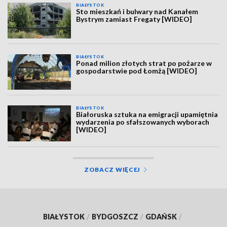
BIAŁYSTOK
Sto mieszkań i bulwary nad Kanałem
Bystrym zamiast Fregaty [WIDEO]
BIAŁYSTOK
Ponad milion złotych strat po pożarze w
gospodarstwie pod Łomżą [WIDEO]
BIAŁYSTOK
Białoruska sztuka na emigracji upamiętnia
wydarzenia po sfałszowanych wyborach
[WIDEO]
ZOBACZ WIĘCEJ
BIAŁYSTOK
/
BYDGOSZCZ
/
GDAŃSK
/