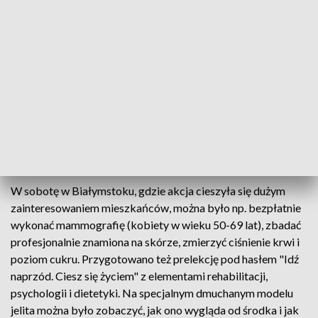
samorządowi woj. podlaskiego. Zorganizowany tam w
sobotę kilkugodzinny cykl szkoleń, badań, wykładów i
konkursów dla mieszkańców miasta i regionu, związany był
ze Światowym Dniem Walki z Rakiem, przypadającym 4
lutego.
Jednym z głównych celów akcji jest podkreślanie roli
profilaktyki. Specjaliści przypominają, że już osoby w wieku
40-50 lat muszą mieć świadomość, iż powinny się
systematycznie badać pod kątem onkologicznym.
W sobotę w Białymstoku, gdzie akcja cieszyła się dużym
zainteresowaniem mieszkańców, można było np. bezpłatnie
wykonać mammografię (kobiety w wieku 50-69 lat), zbadać
profesjonalnie znamiona na skórze, zmierzyć ciśnienie krwi i
poziom cukru. Przygotowano też prelekcję pod hasłem "Idź
naprzód. Ciesz się życiem" z elementami rehabilitacji,
psychologii i dietetyki. Na specjalnym dmuchanym modelu
jelita można było zobaczyć, jak ono wygląda od środka i jak