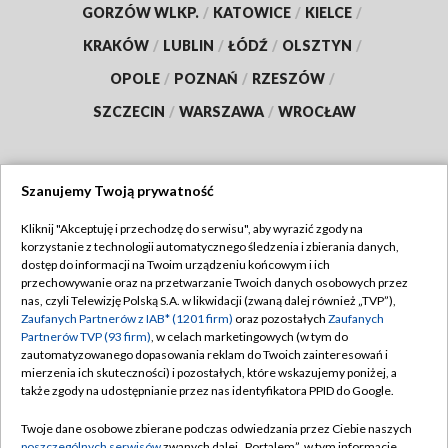
GORZÓW WLKP.
/
KATOWICE
/
KIELCE
/
KRAKÓW
/
LUBLIN
/
ŁÓDŹ
/
OLSZTYN
/
OPOLE
/
POZNAŃ
/
RZESZÓW
/
SZCZECIN
/
WARSZAWA
/
WROCŁAW
Szanujemy Twoją prywatność
Dołącz do nas:
Kliknij "Akceptuję i przechodzę do serwisu", aby wyrazić zgody na
korzystanie z technologii automatycznego śledzenia i zbierania danych,
TVP
dostęp do informacji na Twoim urządzeniu końcowym i ich
Abonament TVP
przechowywanie oraz na przetwarzanie Twoich danych osobowych przez
Regulamin TVP
nas, czyli Telewizję Polską S.A. w likwidacji (zwaną dalej również „TVP”),
Emisja w TVP
Polityka prywatności
Zaufanych Partnerów z IAB* (1201 firm)
oraz pozostałych
Zaufanych
Partnerów TVP (93 firm)
, w celach marketingowych (w tym do
Centrum informacji TVP
Moje zgody
zautomatyzowanego dopasowania reklam do Twoich zainteresowań i
mierzenia ich skuteczności) i pozostałych, które wskazujemy poniżej, a
Naziemna Telewizja Cyfrowa
Pomoc
także zgody na udostępnianie przez nas identyfikatora PPID do Google.
Sklep TVP
Biuro reklamy
Twoje dane osobowe zbierane podczas odwiedzania przez Ciebie naszych
Rada Programowa
poszczególnych serwisów
zwanych dalej „Portalem”, w tym informacje