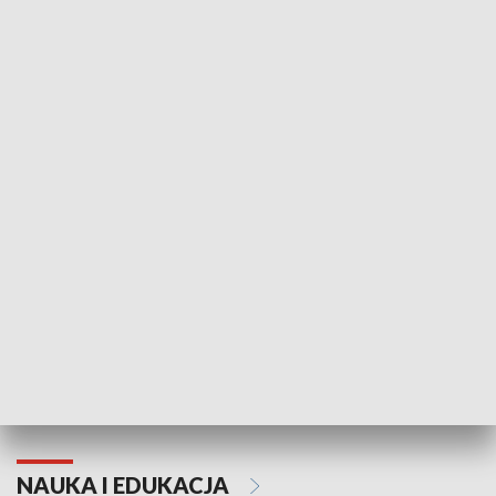
Żyjący Kościół
Usłyszeć Ewa
KULTURA I SZTUKA
Grajmy Swoje
Białostocki Te
NAUKA I EDUKACJA