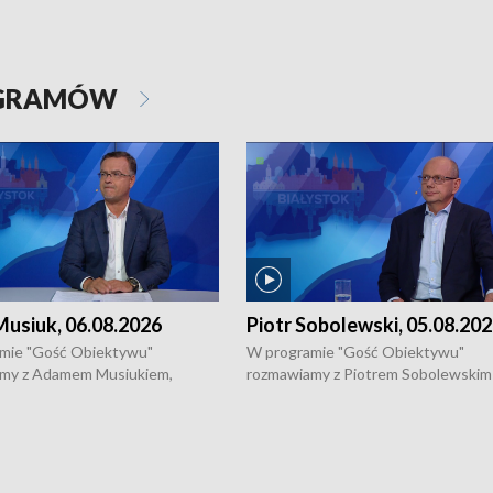
OGRAMÓW
usiuk, 06.08.2026
Piotr Sobolewski, 05.08.20
mie "Gość Obiektywu"
W programie "Gość Obiektywu"
my z Adamem Musiukiem,
rozmawiamy z Piotrem Sobolewskim
m wojewódzkim konserwatorem
Towarzystwa Amickus o możliwości
o kondycji zabytków w regionie
wsparcia osób dotkniętych przemocą
 wniosków na prace
działaniu Ośrodka Pomocy Osobom
torskie.
Pokrzywdzonym Przestępstwem.