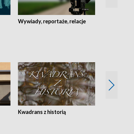
Wywiady, reportaże, relacje
Recepta na...
Z
Kwadrans z historią
Kartki z kal