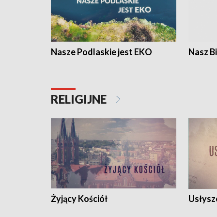
Nasze Podlaskie jest EKO
Nasz B
RELIGIJNE
Żyjący Kościół
Usłysz