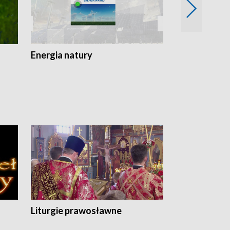
Energia natury
Ogród i nie t
Liturgie prawosławne