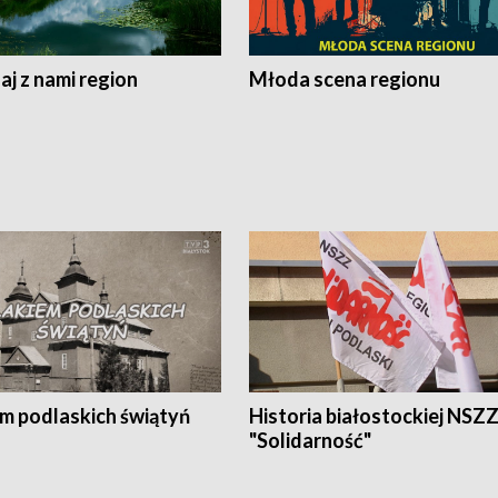
j z nami region
Młoda scena regionu
em podlaskich świątyń
Historia białostockiej NSZ
"Solidarność"