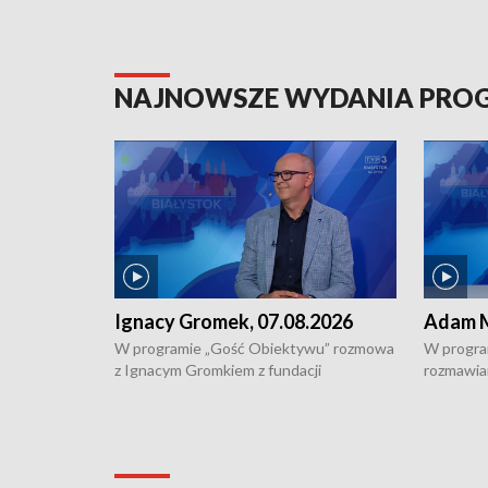
NAJNOWSZE WYDANIA PR
Ignacy Gromek, 07.08.2026
Adam M
W programie „Gość Obiektywu” rozmowa
W progra
z Ignacym Gromkiem z fundacji
rozmawia
"Przystanek Autyzm" o opiece dorosłych
podlaski
osób autystycznych oraz potrzebie
zabytków 
dziennej i całodobowej opieki.
i naborze
konserwa