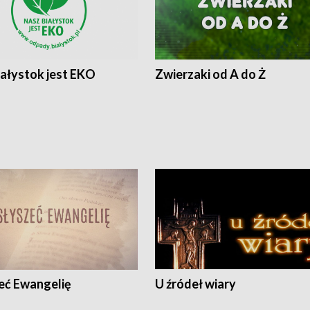
iałystok jest EKO
Zwierzaki od A do Ż
eć Ewangelię
U źródeł wiary