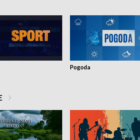
Pogoda
E