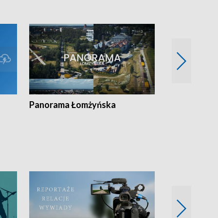
Panorama Łomżyńska
Przegląd suw