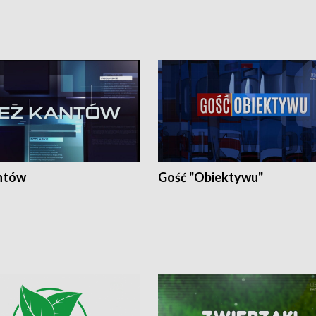
ntów
Gość "Obiektywu"