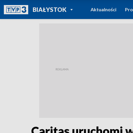
POWRÓT DO
BIAŁYSTOK
Aktualności
Pr
TVP REGIONY
Caritas uruchomi w