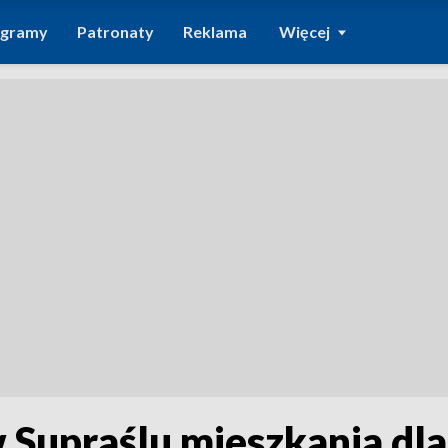
ogramy
Patronaty
Reklama
Więcej
 Supraślu mieszkania dla