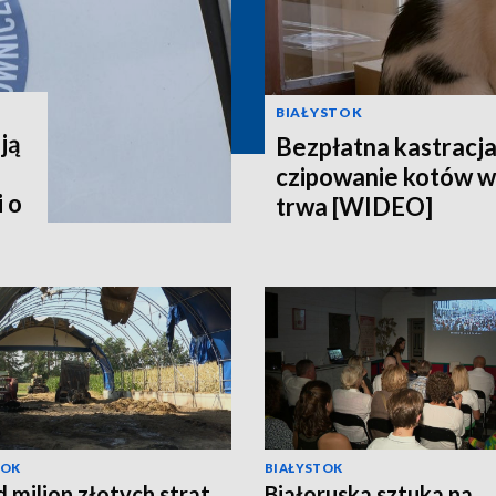
BIAŁYSTOK
ją
Bezpłatna kastracja,
czipowanie kotów w
 o
trwa [WIDEO]
TOK
BIAŁYSTOK
 milion złotych strat
Białoruska sztuka na