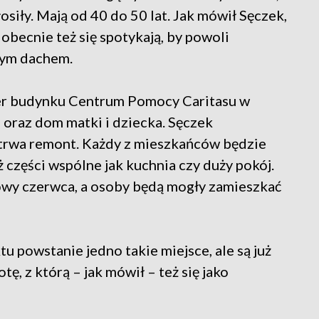
łosiły. Mają od 40 do 50 lat. Jak mówił Sęczek,
 obecnie też się spotykają, by powoli
nym dachem.
ter budynku Centrum Pomocy Caritasu w
a oraz dom matki i dziecka. Sęczek
e trwa remont. Każdy z mieszkańców będzie
ż części wspólne jak kuchnia czy duży pokój.
łowy czerwca, a osoby będą mogły zamieszkać
u powstanie jedno takie miejsce, ale są już
ę, z którą – jak mówił – też się jako