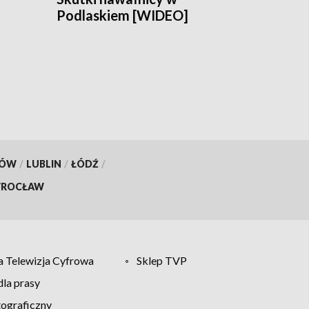
Podlaskiem [WIDEO]
ach
KÓW
/
LUBLIN
/
ŁÓDŹ
/
ROCŁAW
 Telewizja Cyfrowa
Sklep TVP
la prasy
tograficzny