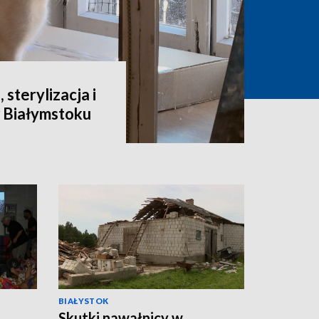
 sterylizacja i
 Białymstoku
BIAŁYSTOK
Skutki nawałnicy w