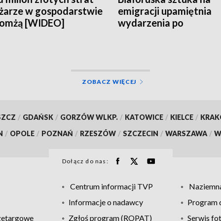
żarze w gospodarstwie
emigracji upamiętnia
Łomżą [WIDEO]
wydarzenia po
sfałszowanych wybor
[WIDEO]
ZOBACZ WIĘCEJ
SZCZ
/
GDAŃSK
/
GORZÓW WLKP.
/
KATOWICE
/
KIELCE
/
KRA
N
/
OPOLE
/
POZNAŃ
/
RZESZÓW
/
SZCZECIN
/
WARSZAWA
/
W
Dołącz do nas:
Centrum informacji TVP
Naziemna
Informacje o nadawcy
Program d
zetargowe
Zgłoś program (ROPAT)
Serwis fo