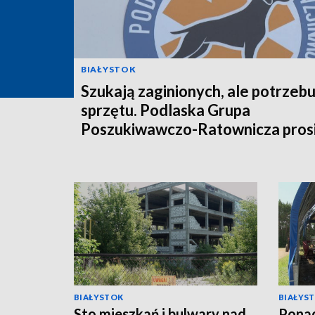
BIAŁYSTOK
Szukają zaginionych, ale potrzebu
sprzętu. Podlaska Grupa
Poszukiwawczo-Ratownicza prosi
pomoc [WIDEO]
BIAŁYSTOK
BIAŁYS
Sto mieszkań i bulwary nad
Ponad