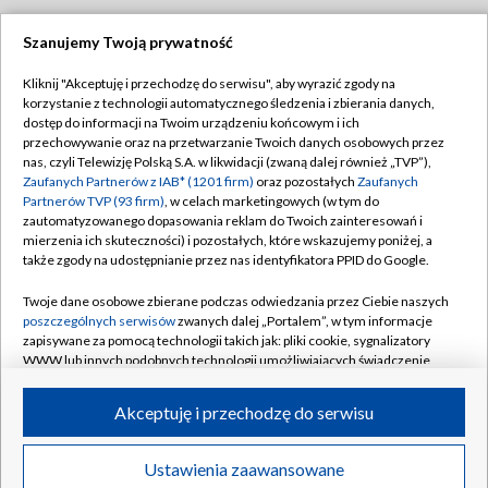
Szanujemy Twoją prywatność
Dołącz do nas:
Kliknij "Akceptuję i przechodzę do serwisu", aby wyrazić zgody na
korzystanie z technologii automatycznego śledzenia i zbierania danych,
TVP
dostęp do informacji na Twoim urządzeniu końcowym i ich
Abonament TVP
przechowywanie oraz na przetwarzanie Twoich danych osobowych przez
Regulamin TVP
nas, czyli Telewizję Polską S.A. w likwidacji (zwaną dalej również „TVP”),
Emisja w TVP
Polityka prywatności
Zaufanych Partnerów z IAB* (1201 firm)
oraz pozostałych
Zaufanych
Partnerów TVP (93 firm)
, w celach marketingowych (w tym do
Centrum informacji TVP
Moje zgody
zautomatyzowanego dopasowania reklam do Twoich zainteresowań i
mierzenia ich skuteczności) i pozostałych, które wskazujemy poniżej, a
Naziemna Telewizja Cyfrowa
Pomoc
także zgody na udostępnianie przez nas identyfikatora PPID do Google.
Sklep TVP
Biuro reklamy
Twoje dane osobowe zbierane podczas odwiedzania przez Ciebie naszych
Rada Programowa
Kontakt
poszczególnych serwisów
zwanych dalej „Portalem”, w tym informacje
zapisywane za pomocą technologii takich jak: pliki cookie, sygnalizatory
System NOS
WWW lub innych podobnych technologii umożliwiających świadczenie
dopasowanych i bezpiecznych usług, personalizację treści oraz reklam,
Informacje o nadawcy
Kanały
udostępnianie funkcji mediów społecznościowych oraz analizowanie
Akceptuję i przechodzę do serwisu
ruchu w Internecie.
Program dla prasy
©2026 Telewizja Polska S.A. w likwidacji
Biuro Reklamy
Twoje dane osobowe zbierane podczas odwiedzania przez Ciebie
Ustawienia zaawansowane
poszczególnych serwisów
na Portalu, takie jak adresy IP, identyfikatory