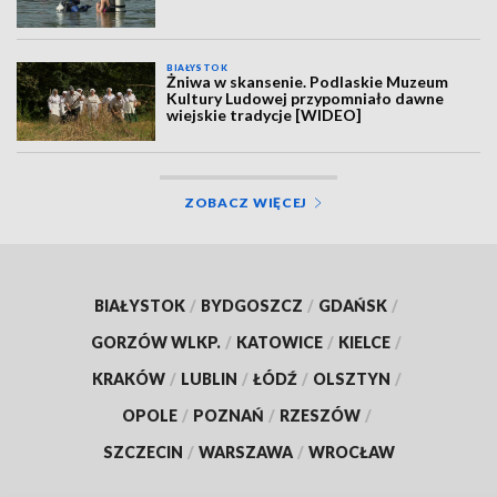
BIAŁYSTOK
Żniwa w skansenie. Podlaskie Muzeum
Kultury Ludowej przypomniało dawne
wiejskie tradycje [WIDEO]
ZOBACZ WIĘCEJ
BIAŁYSTOK
/
BYDGOSZCZ
/
GDAŃSK
/
GORZÓW WLKP.
/
KATOWICE
/
KIELCE
/
KRAKÓW
/
LUBLIN
/
ŁÓDŹ
/
OLSZTYN
/
OPOLE
/
POZNAŃ
/
RZESZÓW
/
SZCZECIN
/
WARSZAWA
/
WROCŁAW