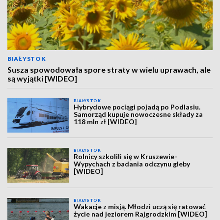
BIAŁYSTOK
Susza spowodowała spore straty w wielu uprawach, ale
są wyjątki [WIDEO]
BIAŁYSTOK
Hybrydowe pociągi pojadą po Podlasiu.
Samorząd kupuje nowoczesne składy za
118 mln zł [WIDEO]
BIAŁYSTOK
Rolnicy szkolili się w Kruszewie-
Wypychach z badania odczynu gleby
[WIDEO]
BIAŁYSTOK
Wakacje z misją. Młodzi uczą się ratować
życie nad jeziorem Rajgrodzkim [WIDEO]