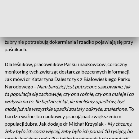
Białowieskiego Parku Narodowego
- Te żubry, po pierwsze -
jest wtedy łatwiej zaobserwować, nawet w lesie, po drugie -
możemy robić takie dokarmianie, które pozwoli nam
inwentaryzować te zwierzęta, a po trzecie – wiemy, gdzie one
będą przebywać.
Bardzo łagodna zima spowodowała, że
żubry nie potrzebują dokarmiania i rzadko pojawiają się przy
paśnikach.
Dla leśników, pracowników Parku i naukowców, coroczny
monitoring tych zwierząt dostarcza bezcennych informacji.
Jak mówi dr Katarzyna Daleszczyk z Białowieskiego Parku
Narodowego -
Nam bardziej jest potrzebne szacowanie, jak
ta populacja się zachowuje, czy ona rośnie, czy ona maleje i co
wpływa na to. Ile będzie cieląt, ile mieliśmy upadków, być
może już nie wszystkie upadki zostały odkryte, znalezione.
To
bardzo ważne, bo naukowcy pracują nad zwiększeniem
populacji żubra. Jak dodaje dr Michał Krzysiak -
My chcemy,
żeby było ich coraz więcej, żeby było ich ponad 10 tysięcy, bo
wtedy będziemy mówili o takim bezpieczeństwie populacji,