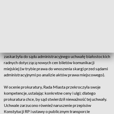
papierowej ma kosztować 4 zł, a w wersji elektronicznej o
złotówkę mniej. Obecnie normalny bilet jednoprzejazdowy w
pierwszej strefie w Białymstoku kosztuje 2,80 zł (o 10
groszy mniej w formie elektronicznej). Po zmianach z puli
biletów znikną najtańsze, ważne przez 20 minut i 40 minut od
skasowania, które kosztują odpowiednio 2 zł i 2,8 zł. W ich
miejsce pojawi się bilet 30-minutowy za 3,6 zł (normalny).
W połowie stycznia Prokuratura Regionalna w Białymstoku
zaskarżyła do sądu administracyjnego uchwałę białostockich
radnych dotyczącą nowych cen biletów komunikacji
miejskiej (w trybie prawa do wnoszenia skargi przed sądami
administracyjnymi po analizie aktów prawa miejscowego).
W ocenie prokuratury, Rada Miasta przekroczyła swoje
kompetencje, ustalając konkretne ceny i ulgi; dlatego
prokuratura chce, by sąd stwierdził nieważność tej uchwały.
Uchwale zarzucono również naruszenie przepisów
Konstytucji RP i ustawy o publicznym transporcie