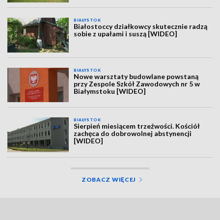
BIAŁYSTOK
Białostoccy działkowcy skutecznie radzą
sobie z upałami i suszą [WIDEO]
BIAŁYSTOK
Nowe warsztaty budowlane powstaną
przy Zespole Szkół Zawodowych nr 5 w
Białymstoku [WIDEO]
BIAŁYSTOK
Sierpień miesiącem trzeźwości. Kościół
zachęca do dobrowolnej abstynencji
[WIDEO]
ZOBACZ WIĘCEJ