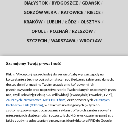
BIAŁYSTOK
/
BYDGOSZCZ
/
GDAŃSK
/
GORZÓW WLKP.
/
KATOWICE
/
KIELCE
/
KRAKÓW
/
LUBLIN
/
ŁÓDŹ
/
OLSZTYN
/
OPOLE
/
POZNAŃ
/
RZESZÓW
/
SZCZECIN
/
WARSZAWA
/
WROCŁAW
Szanujemy Twoją prywatność
Dołącz do nas:
Kliknij "Akceptuję i przechodzę do serwisu", aby wyrazić zgody na
korzystanie z technologii automatycznego śledzenia i zbierania danych,
TVP
dostęp do informacji na Twoim urządzeniu końcowym i ich
Abonament TVP
przechowywanie oraz na przetwarzanie Twoich danych osobowych przez
Regulamin TVP
nas, czyli Telewizję Polską S.A. w likwidacji (zwaną dalej również „TVP”),
Emisja w TVP
Polityka prywatności
Zaufanych Partnerów z IAB* (1201 firm)
oraz pozostałych
Zaufanych
Partnerów TVP (93 firm)
, w celach marketingowych (w tym do
Centrum informacji TVP
Moje zgody
zautomatyzowanego dopasowania reklam do Twoich zainteresowań i
mierzenia ich skuteczności) i pozostałych, które wskazujemy poniżej, a
Naziemna Telewizja Cyfrowa
Pomoc
także zgody na udostępnianie przez nas identyfikatora PPID do Google.
Sklep TVP
Biuro reklamy