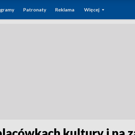
ogramy
Patronaty
Reklama
Więcej
placówkach kultury i na z