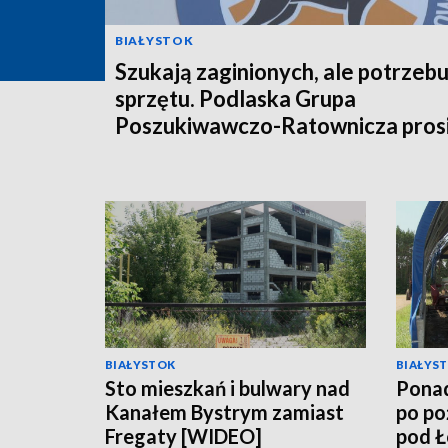
BIAŁYSTOK
Szukają zaginionych, ale potrzebu
sprzętu. Podlaska Grupa
Poszukiwawczo-Ratownicza prosi
pomoc [WIDEO]
BIAŁYSTOK
BIAŁYS
Sto mieszkań i bulwary nad
Ponad
Kanałem Bystrym zamiast
po po
Fregaty [WIDEO]
pod 