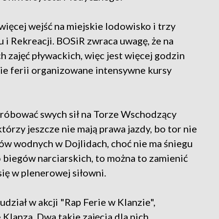
ięcej wejść na miejskie lodowisko i trzy
 i Rekreacji. BOSiR zwraca uwagę, że na
 zajęć pływackich, więc jest więcej godzin
sie ferii organizowane intensywne kursy
próbować swych sił na Torze Wschodzący
którzy jeszcze nie mają prawa jazdy, bo tor nie
tów wodnych w Dojlidach, choć nie ma śniegu
do biegów narciarskich, to można to zamienić
się w plenerowej siłowni.
dział w akcji "Rap Ferie w Klanzie",
lanza. Dwa takie zajęcia dla nich