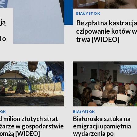
BIAŁYSTOK
ją
Bezpłatna kastracja,
czipowanie kotów w
 o
trwa [WIDEO]
TOK
BIAŁYSTOK
 milion złotych strat
Białoruska sztuka na
żarze w gospodarstwie
emigracji upamiętnia
Łomżą [WIDEO]
wydarzenia po