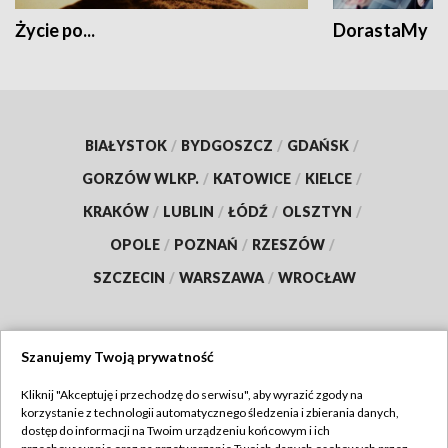
Życie po...
DorastaMy
BIAŁYSTOK
/
BYDGOSZCZ
/
GDAŃSK
/
GORZÓW WLKP.
/
KATOWICE
/
KIELCE
/
KRAKÓW
/
LUBLIN
/
ŁÓDŹ
/
OLSZTYN
/
OPOLE
/
POZNAŃ
/
RZESZÓW
/
SZCZECIN
/
WARSZAWA
/
WROCŁAW
Szanujemy Twoją prywatność
Dołącz do nas:
Kliknij "Akceptuję i przechodzę do serwisu", aby wyrazić zgody na
korzystanie z technologii automatycznego śledzenia i zbierania danych,
TVP
dostęp do informacji na Twoim urządzeniu końcowym i ich