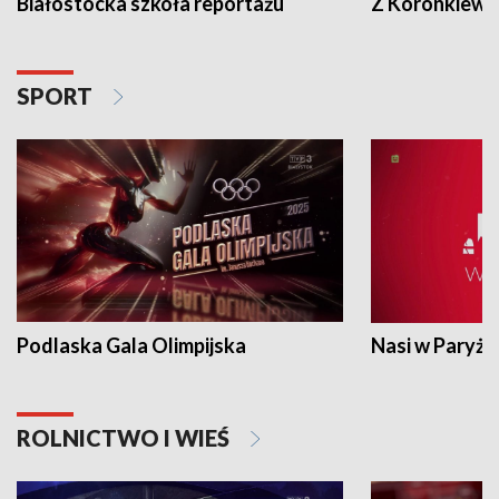
Białostocka szkoła reportażu
Z Koronkiewic
SPORT
Podlaska Gala Olimpijska
Nasi w Paryżu
ROLNICTWO I WIEŚ