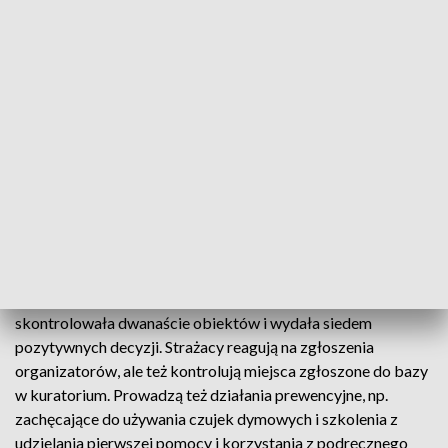
Rejestrację miejsc zorganizowanego wypoczynku prowadzą
kuratoria oświaty. "Sprawdzamy wszystkie wymogi
określone w przepisach" - mówiła na konferencji podlaski
kurator oświaty Beata Pietruszka. Przypominała, że
organizacja takiego wypoczynku bez stosownej rejestracji
jest wykroczeniem zagrożonym grzywną, a kurator ma
uprawnienie, by - w przypadku zagrożenia bezpieczeństwa
dzieci czy innych naruszeń - dany obiekt zamknąć.
Obiekty, gdzie organizowane są zimowiska lub inne zajęcia w
czasie ferii, może kontrolować straż pożarna, oceniając m.in.
organizację przeciwpożarową i stan instalacji i urządzeń.
Według danych sprzed kilku dni, PSP w Podlaskiem
skontrolowała dwanaście obiektów i wydała siedem
pozytywnych decyzji. Strażacy reagują na zgłoszenia
organizatorów, ale też kontrolują miejsca zgłoszone do bazy
w kuratorium. Prowadzą też działania prewencyjne, np.
zachęcające do używania czujek dymowych i szkolenia z
udzielania pierwszej pomocy i korzystania z podręcznego