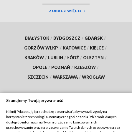
ZOBACZ WIĘCEJ
BIAŁYSTOK
/
BYDGOSZCZ
/
GDAŃSK
/
GORZÓW WLKP.
/
KATOWICE
/
KIELCE
/
KRAKÓW
/
LUBLIN
/
ŁÓDŹ
/
OLSZTYN
/
OPOLE
/
POZNAŃ
/
RZESZÓW
/
SZCZECIN
/
WARSZAWA
/
WROCŁAW
Szanujemy Twoją prywatność
Dołącz do nas:
Kliknij "Akceptuję i przechodzę do serwisu", aby wyrazić zgody na
korzystanie z technologii automatycznego śledzenia i zbierania danych,
TVP
dostęp do informacji na Twoim urządzeniu końcowym i ich
Abonament TVP
przechowywanie oraz na przetwarzanie Twoich danych osobowych przez
Regulamin TVP