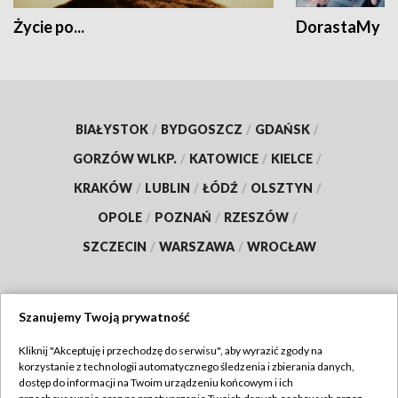
Życie po...
DorastaMy
BIAŁYSTOK
/
BYDGOSZCZ
/
GDAŃSK
/
GORZÓW WLKP.
/
KATOWICE
/
KIELCE
/
KRAKÓW
/
LUBLIN
/
ŁÓDŹ
/
OLSZTYN
/
OPOLE
/
POZNAŃ
/
RZESZÓW
/
SZCZECIN
/
WARSZAWA
/
WROCŁAW
Szanujemy Twoją prywatność
Dołącz do nas:
Kliknij "Akceptuję i przechodzę do serwisu", aby wyrazić zgody na
korzystanie z technologii automatycznego śledzenia i zbierania danych,
TVP
dostęp do informacji na Twoim urządzeniu końcowym i ich