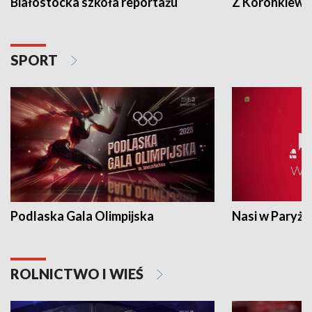
Białostocka szkoła reportażu
Z Koronkiewic
SPORT
Podlaska Gala Olimpijska
Nasi w Paryżu
ROLNICTWO I WIEŚ