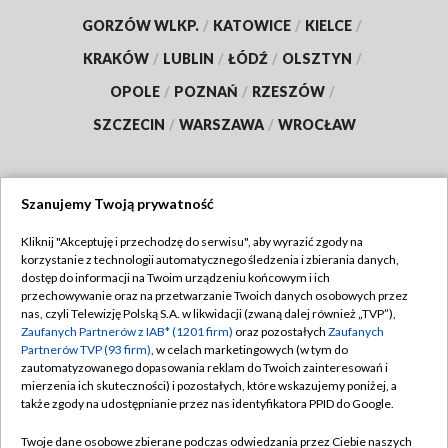
GORZÓW WLKP.
/
KATOWICE
/
KIELCE
/
KRAKÓW
/
LUBLIN
/
ŁÓDŹ
/
OLSZTYN
/
OPOLE
/
POZNAŃ
/
RZESZÓW
/
SZCZECIN
/
WARSZAWA
/
WROCŁAW
Szanujemy Twoją prywatność
Dołącz do nas:
Kliknij "Akceptuję i przechodzę do serwisu", aby wyrazić zgody na
korzystanie z technologii automatycznego śledzenia i zbierania danych,
TVP
dostęp do informacji na Twoim urządzeniu końcowym i ich
Abonament TVP
przechowywanie oraz na przetwarzanie Twoich danych osobowych przez
Regulamin TVP
nas, czyli Telewizję Polską S.A. w likwidacji (zwaną dalej również „TVP”),
Emisja w TVP
Polityka prywatności
Zaufanych Partnerów z IAB* (1201 firm)
oraz pozostałych
Zaufanych
Partnerów TVP (93 firm)
, w celach marketingowych (w tym do
Centrum informacji TVP
Moje zgody
zautomatyzowanego dopasowania reklam do Twoich zainteresowań i
mierzenia ich skuteczności) i pozostałych, które wskazujemy poniżej, a
Naziemna Telewizja Cyfrowa
Pomoc
także zgody na udostępnianie przez nas identyfikatora PPID do Google.
Sklep TVP
Biuro reklamy
Twoje dane osobowe zbierane podczas odwiedzania przez Ciebie naszych