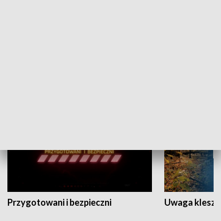
Grajmy Swoje
Białostocki Te
NAUKA I EDUKACJA
Przygotowani i bezpieczni
Uwaga kleszc