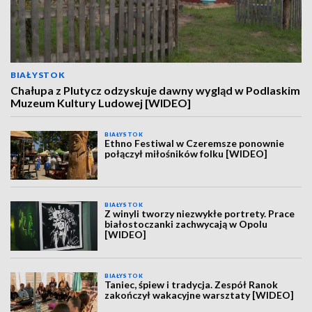
BIAŁYSTOK
Chałupa z Plutycz odzyskuje dawny wygląd w Podlaskim
Muzeum Kultury Ludowej [WIDEO]
BIAŁYSTOK
Ethno Festiwal w Czeremsze ponownie
połączył miłośników folku [WIDEO]
BIAŁYSTOK
Z winyli tworzy niezwykłe portrety. Prace
białostoczanki zachwycają w Opolu
[WIDEO]
BIAŁYSTOK
Taniec, śpiew i tradycja. Zespół Ranok
zakończył wakacyjne warsztaty [WIDEO]