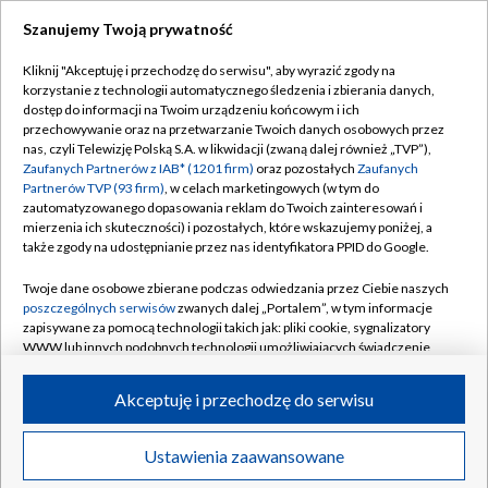
Szanujemy Twoją prywatność
Dołącz do nas:
Kliknij "Akceptuję i przechodzę do serwisu", aby wyrazić zgody na
korzystanie z technologii automatycznego śledzenia i zbierania danych,
TVP
dostęp do informacji na Twoim urządzeniu końcowym i ich
Abonament TVP
przechowywanie oraz na przetwarzanie Twoich danych osobowych przez
Regulamin TVP
nas, czyli Telewizję Polską S.A. w likwidacji (zwaną dalej również „TVP”),
Emisja w TVP
Polityka prywatności
Zaufanych Partnerów z IAB* (1201 firm)
oraz pozostałych
Zaufanych
Partnerów TVP (93 firm)
, w celach marketingowych (w tym do
Centrum informacji TVP
Moje zgody
zautomatyzowanego dopasowania reklam do Twoich zainteresowań i
mierzenia ich skuteczności) i pozostałych, które wskazujemy poniżej, a
Naziemna Telewizja Cyfrowa
Pomoc
także zgody na udostępnianie przez nas identyfikatora PPID do Google.
Sklep TVP
Biuro reklamy
Twoje dane osobowe zbierane podczas odwiedzania przez Ciebie naszych
Rada Programowa
Kontakt
poszczególnych serwisów
zwanych dalej „Portalem”, w tym informacje
zapisywane za pomocą technologii takich jak: pliki cookie, sygnalizatory
System NOS
WWW lub innych podobnych technologii umożliwiających świadczenie
dopasowanych i bezpiecznych usług, personalizację treści oraz reklam,
Informacje o nadawcy
Kanały
udostępnianie funkcji mediów społecznościowych oraz analizowanie
Akceptuję i przechodzę do serwisu
ruchu w Internecie.
Program dla prasy
©2026 Telewizja Polska S.A. w likwidacji
Biuro Reklamy
Twoje dane osobowe zbierane podczas odwiedzania przez Ciebie
Ustawienia zaawansowane
poszczególnych serwisów
na Portalu, takie jak adresy IP, identyfikatory
Ogłoszenie przetargowe
Twoich urządzeń końcowych i identyfikatory plików cookie, informacje o