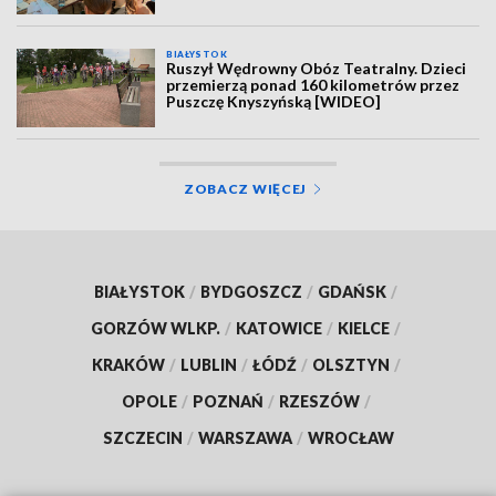
BIAŁYSTOK
Ruszył Wędrowny Obóz Teatralny. Dzieci
przemierzą ponad 160 kilometrów przez
Puszczę Knyszyńską [WIDEO]
ZOBACZ WIĘCEJ
BIAŁYSTOK
/
BYDGOSZCZ
/
GDAŃSK
/
GORZÓW WLKP.
/
KATOWICE
/
KIELCE
/
KRAKÓW
/
LUBLIN
/
ŁÓDŹ
/
OLSZTYN
/
OPOLE
/
POZNAŃ
/
RZESZÓW
/
SZCZECIN
/
WARSZAWA
/
WROCŁAW