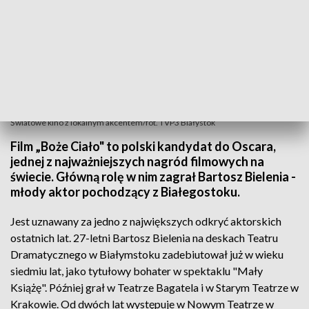
Światowe kino z lokalnym akcentem/fot. TVP3 Białystok
Film „Boże Ciało" to polski kandydat do Oscara,
jednej z najważniejszych nagród filmowych na
świecie. Główną rolę w nim zagrał Bartosz Bielenia -
młody aktor pochodzący z Białegostoku.
Jest uznawany za jedno z największych odkryć aktorskich
ostatnich lat. 27-letni Bartosz Bielenia na deskach Teatru
Dramatycznego w Białymstoku zadebiutował już w wieku
siedmiu lat, jako tytułowy bohater w spektaklu "Mały
Książę". Później grał w Teatrze Bagatela i w Starym Teatrze w
Krakowie. Od dwóch lat występuje w Nowym Teatrze w