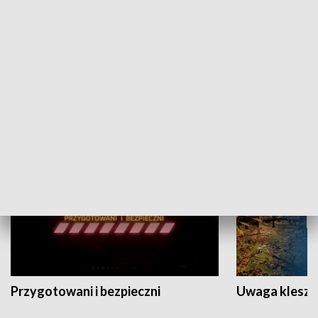
Grajmy Swoje
Białostocki Te
NAUKA I EDUKACJA
Przygotowani i bezpieczni
Uwaga kleszc