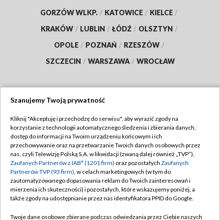
GORZÓW WLKP.
/
KATOWICE
/
KIELCE
/
KRAKÓW
/
LUBLIN
/
ŁÓDŹ
/
OLSZTYN
/
OPOLE
/
POZNAŃ
/
RZESZÓW
/
SZCZECIN
/
WARSZAWA
/
WROCŁAW
Szanujemy Twoją prywatność
Dołącz do nas:
Kliknij "Akceptuję i przechodzę do serwisu", aby wyrazić zgody na
korzystanie z technologii automatycznego śledzenia i zbierania danych,
TVP
dostęp do informacji na Twoim urządzeniu końcowym i ich
Abonament TVP
przechowywanie oraz na przetwarzanie Twoich danych osobowych przez
Regulamin TVP
nas, czyli Telewizję Polską S.A. w likwidacji (zwaną dalej również „TVP”),
Emisja w TVP
Polityka prywatności
Zaufanych Partnerów z IAB* (1201 firm)
oraz pozostałych
Zaufanych
Partnerów TVP (93 firm)
, w celach marketingowych (w tym do
Centrum informacji TVP
Moje zgody
zautomatyzowanego dopasowania reklam do Twoich zainteresowań i
mierzenia ich skuteczności) i pozostałych, które wskazujemy poniżej, a
Naziemna Telewizja Cyfrowa
Pomoc
także zgody na udostępnianie przez nas identyfikatora PPID do Google.
Sklep TVP
Biuro reklamy
Twoje dane osobowe zbierane podczas odwiedzania przez Ciebie naszych