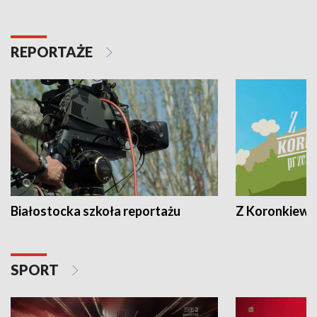
REPORTAŻE
Białostocka szkoła reportażu
Z Koronkiewic
SPORT