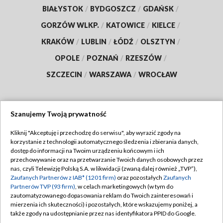
BIAŁYSTOK
/
BYDGOSZCZ
/
GDAŃSK
/
GORZÓW WLKP.
/
KATOWICE
/
KIELCE
/
KRAKÓW
/
LUBLIN
/
ŁÓDŹ
/
OLSZTYN
/
OPOLE
/
POZNAŃ
/
RZESZÓW
/
SZCZECIN
/
WARSZAWA
/
WROCŁAW
Szanujemy Twoją prywatność
Dołącz do nas:
Kliknij "Akceptuję i przechodzę do serwisu", aby wyrazić zgody na
korzystanie z technologii automatycznego śledzenia i zbierania danych,
TVP
dostęp do informacji na Twoim urządzeniu końcowym i ich
Abonament TVP
przechowywanie oraz na przetwarzanie Twoich danych osobowych przez
Regulamin TVP
nas, czyli Telewizję Polską S.A. w likwidacji (zwaną dalej również „TVP”),
Emisja w TVP
Polityka prywatności
Zaufanych Partnerów z IAB* (1201 firm)
oraz pozostałych
Zaufanych
Partnerów TVP (93 firm)
, w celach marketingowych (w tym do
Centrum informacji TVP
Moje zgody
zautomatyzowanego dopasowania reklam do Twoich zainteresowań i
mierzenia ich skuteczności) i pozostałych, które wskazujemy poniżej, a
Naziemna Telewizja Cyfrowa
Pomoc
także zgody na udostępnianie przez nas identyfikatora PPID do Google.