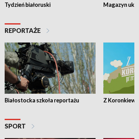
Tydzień białoruski
Magazyn ukra
REPORTAŻE
Białostocka szkoła reportażu
Z Koronkiewic
SPORT