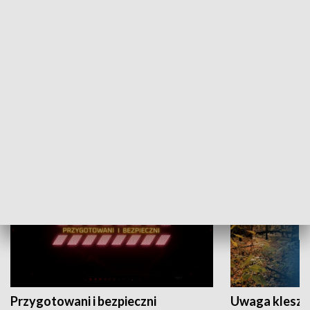
Grajmy Swoje
Białostocki Te
NAUKA I EDUKACJA
Przygotowani i bezpieczni
Uwaga kleszc